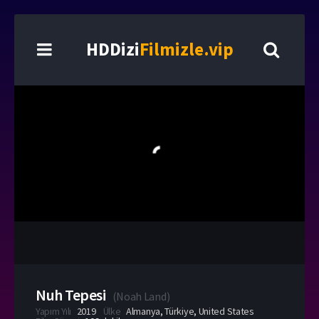
HDDizi
Filmizle.vip
Nuh Tepesi
(
Noah Land
)
Yapım Yılı
2019
Ülke
Almanya
,
Türkiye
,
United States