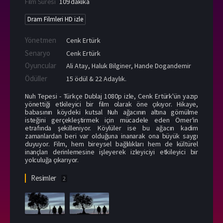
Film Süresi
109 dakika
Dram Filmleri HD izle
Yönetmen
Cenk Ertürk
Senaryo
Cenk Ertürk
Oyuncular
Ali Atay
,
Haluk Bilginer
,
Hande Dogandemir
Ödüller
15 ödül & 22 Adaylık.
Nuh Tepesi - Türkçe Dublaj 1080p izle, Cenk Ertürk'ün yazıp
yönettiği etkileyici bir film olarak öne çıkıyor. Hikaye,
babasının köydeki kutsal Nuh ağacının altına gömülme
isteğini gerçekleştirmek için mücadele eden Ömer'in
etrafında şekilleniyor. Köylüler ise bu ağacın kadim
zamanlardan beri var olduğuna inanarak ona büyük saygı
duyuyor. Film, hem bireysel bağlılıkları hem de kültürel
inançları derinlemesine işleyerek izleyiciyi etkileyici bir
yolculuğa çıkarıyor.
Resimler
2