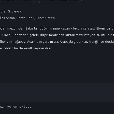
oran Stolevski
lias Anton
,
Hattie Hook
,
Thom Green
seden mezun olan Sırbistan doğumlu içine kapanık Nikola ile ateşli Ebony bir da
a Nikola, Ebony'den şehrin diğer tarafından kurtarılmayı isteyen sıkıntılı bi
Ebony’nin ağabeyi Adam’dan yardım alır. Arabayla giderken, trafiğin ve dostan
. hddizifilmizle keyifli seyirler diler.