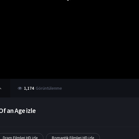
1,174
Görüntülenme
Of an Age izle
Dram Filmleri HD izle
Romantik Filmleri HD izle