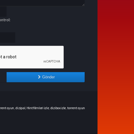
ntrol:
Gönder
rrent oyun
,
dizipal
,
Hint filmleri izle
,
dizibox izle
,
torrent oyun