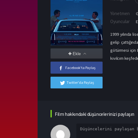
Yönetmen
G
Oyuncular
E
1999 yılında li
gelip çattığınd
götürmesi için 
Ekle
kıvılcım keşfeder
Facebook'ta Paylaş
Twitter'da Paylaş
Film hakkındaki düşüncelerinizi paylaşın