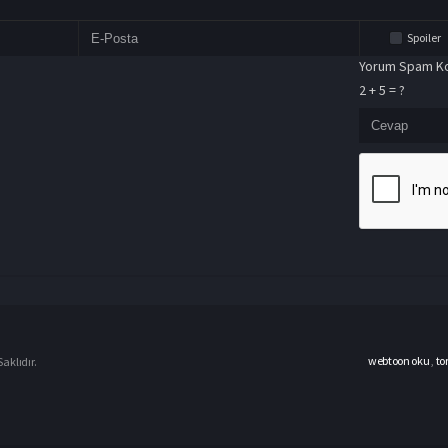
Spoiler
Yorum Spam Ko
2 + 5 = ?
webtoon oku
,
to
aklıdır.