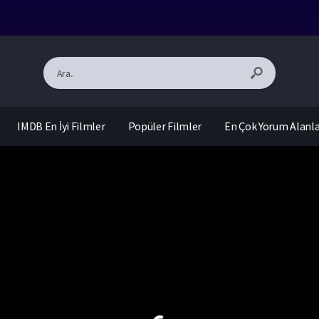
IMDB En İyi Filmler
Popüler Filmler
En Çok Yorum Alanl