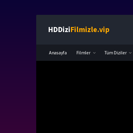
HDDizi
Filmizle.vip
Anasayfa
Filmler
Tüm Diziler