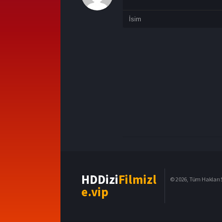
HDDizi
Filmizl
© 2026, Tüm Hakları S
e.vip