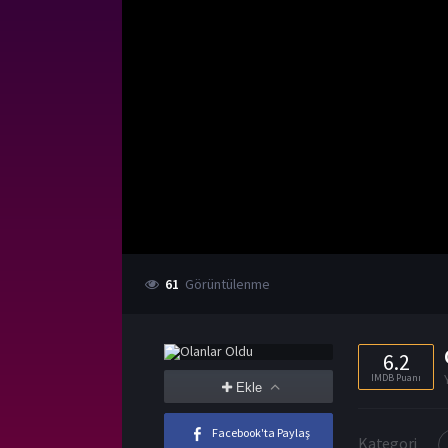
61
Görüntülenme
6.2
IMDB Puanı
Ekle
Facebook'ta Paylaş
Kategori