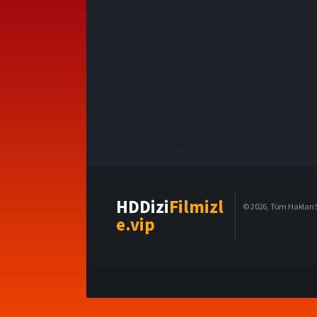
HDDizi
Filmizl
© 2026, Tüm Hakları S
e.vip