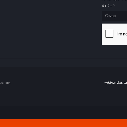
4 + 2 = ?
webtoon oku
,
to
aklıdır.