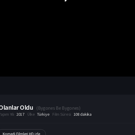
Olanlar Oldu
(
Bygones Be Bygones
)
Yapım Yılı
2017
Ülke
Türkiye
Film Süresi
108 dakika
Komedi Filmleri HD izle