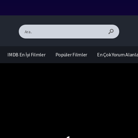
IMDB En İyi Filmler
Popüler Filmler
En Çok Yorum Alanl