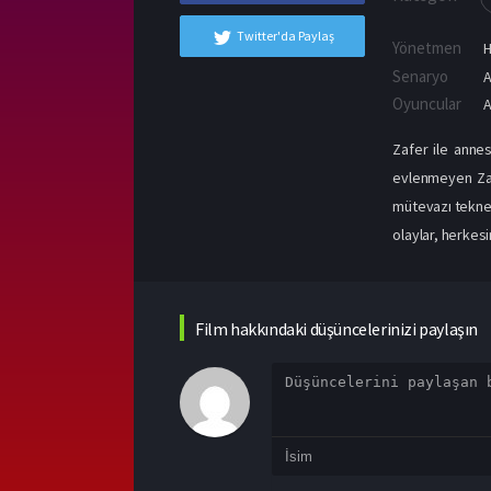
Twitter'da Paylaş
Yönetmen
H
Senaryo
A
Oyuncular
A
Zafer ile anne
evlenmeyen Zaf
mütevazı teknes
olaylar, herkesi
Film hakkındaki düşüncelerinizi paylaşın