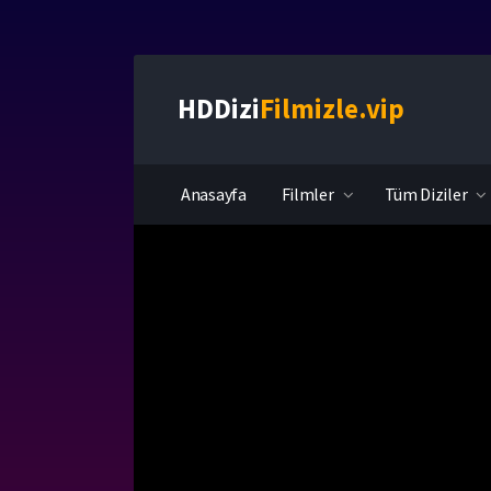
HDDizi
Filmizle.vip
Anasayfa
Filmler
Tüm Diziler