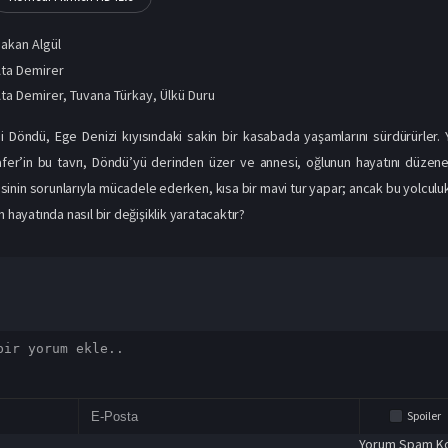
akan Algül
ta Demirer
ta Demirer
,
Tuvana Türkay
,
Ülkü Duru
si Döndü, Ege Denizi kıyısındaki sakin bir kasabada yaşamlarını sürdürürler
er’in bu tavrı, Döndü’yü derinden üzer ve annesi, oğlunun hayatını düzene
inin sorunlarıyla mücadele ederken, kısa bir mavi tur yapar; ancak bu yolcul
n hayatında nasıl bir değişiklik yaratacaktır?
Spoiler
Yorum Spam Ko