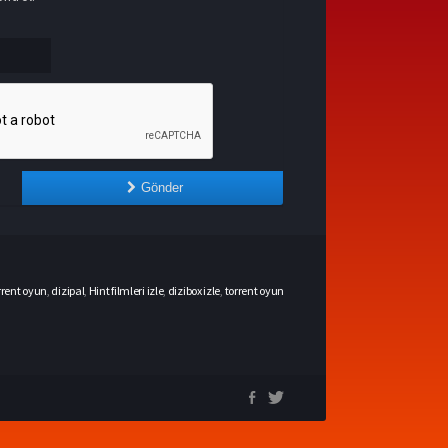
Gönder
rrent oyun
,
dizipal
,
Hint filmleri izle
,
dizibox izle
,
torrent oyun