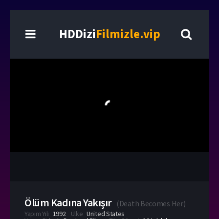
HDDizi
Filmizle.vip
Ölüm Kadına Yakışır
(
Death Becomes Her
)
Yapım Yılı
1992
Ülke
United States