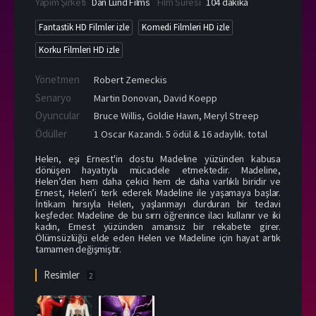
Yapım Şirketi
Dan Lund Films
Film Süresi
104 dakika
Fantastik HD Filmler izle
Komedi Filmleri HD izle
Korku Filmleri HD izle
Yönetmen
Robert Zemeckis
Senaryo
Martin Donovan, David Koepp
Oyuncular
Bruce Willis
,
Goldie Hawn
,
Meryl Streep
Ödüller
1 Oscar Kazandı. 5 ödül & 16 adaylık. total
Helen, eşi Ernest'in dostu Madeline yüzünden kabusa
dönüşen hayatıyla mücadele etmektedir. Madeline,
Helen’den hem daha çekici hem de daha varlıklı biridir ve
Ernest, Helen’i terk ederek Madeline ile yaşamaya başlar.
İntikam hırsıyla Helen, yaşlanmayı durduran bir tedavi
keşfeder. Madeline de bu sırrı öğrenince ilacı kullanır ve iki
kadın, Ernest yüzünden amansız bir rekabete girer.
Ölümsüzlüğü elde eden Helen ve Madeline için hayat artık
tamamen değişmiştir.
Resimler
2