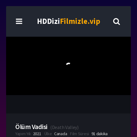
HDDizi
Filmizle.vip
Ölüm Vadisi
(
Death Valley
)
Yapım Yılı
2021
Ülke
Canada
Film Süresi
91 dakika