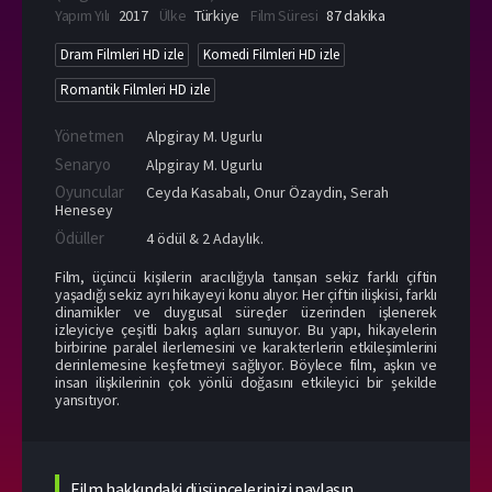
Yapım Yılı
2017
Ülke
Türkiye
Film Süresi
87 dakika
Dram Filmleri HD izle
Komedi Filmleri HD izle
Romantik Filmleri HD izle
Yönetmen
Alpgiray M. Ugurlu
Senaryo
Alpgiray M. Ugurlu
Oyuncular
Ceyda Kasabalı
,
Onur Özaydin
,
Serah
Henesey
Ödüller
4 ödül & 2 Adaylık.
Film, üçüncü kişilerin aracılığıyla tanışan sekiz farklı çiftin
yaşadığı sekiz ayrı hikayeyi konu alıyor. Her çiftin ilişkisi, farklı
dinamikler ve duygusal süreçler üzerinden işlenerek
izleyiciye çeşitli bakış açıları sunuyor. Bu yapı, hikayelerin
birbirine paralel ilerlemesini ve karakterlerin etkileşimlerini
derinlemesine keşfetmeyi sağlıyor. Böylece film, aşkın ve
insan ilişkilerinin çok yönlü doğasını etkileyici bir şekilde
yansıtıyor.
Film hakkındaki düşüncelerinizi paylaşın