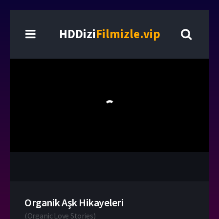
HDDizi
Filmizle.vip
Organik Aşk Hikayeleri
(
Organic Love Stories
)