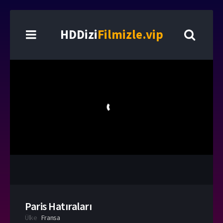
HDDizi
Filmizle.vip
Paris Hatıraları
Ülke
Fransa