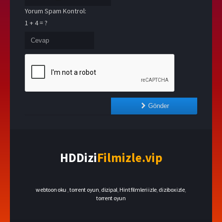
Yorum Spam Kontrol:
1 + 4 = ?
Gönder
HDDizi
Filmizle.vip
webtoon oku
,
torrent oyun
,
dizipal
,
Hint filmleri izle
,
dizibox izle
,
torrent oyun