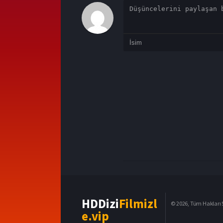
HDDizi
Filmizl
© 2026, Tüm Hakları S
e.vip