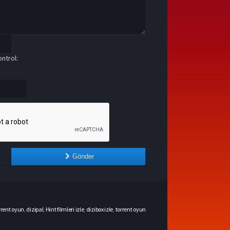
ntrol:
Gönder
rrent oyun
,
dizipal
,
Hint filmleri izle
,
dizibox izle
,
torrent oyun