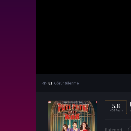
81
Görüntülenme
5.8
IMDB Puanı
Kategori