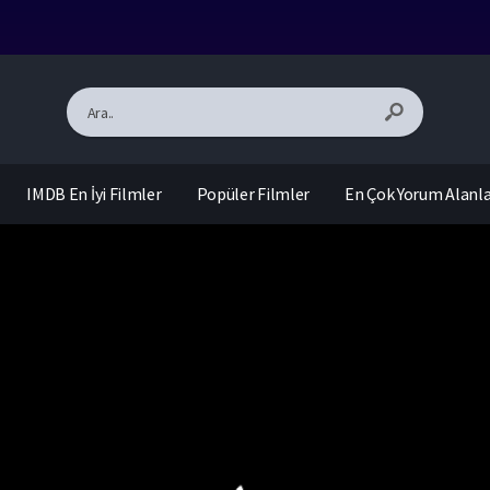
IMDB En İyi Filmler
Popüler Filmler
En Çok Yorum Alanl