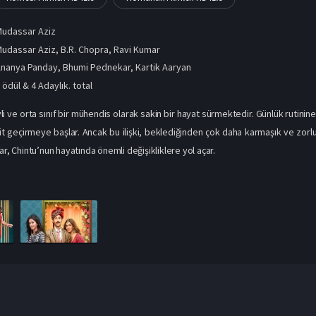
udassar Aziz
udassar Aziz, B.R. Chopra, Ravi Kumar
Ananya Panday
,
Bhumi Pednekar
,
Kartik Aaryan
 ödül & 4 Adaylık. total
vli ve orta sınıf bir mühendis olarak sakin bir hayat sürmektedir. Günlük rutini
it geçirmeye başlar. Ancak bu ilişki, beklediğinden çok daha karmaşık ve zorl
ar, Chintu’nun hayatında önemli değişikliklere yol açar.