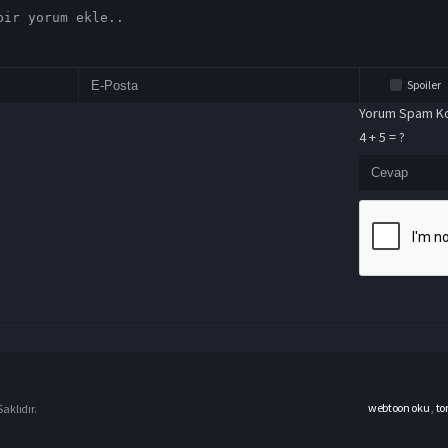
Spoiler
Yorum Spam Ko
4 + 5 = ?
webtoon oku
,
to
aklıdır.