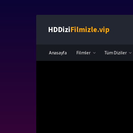
HDDizi
Filmizle.vip
Anasayfa
Filmler
Tüm Diziler