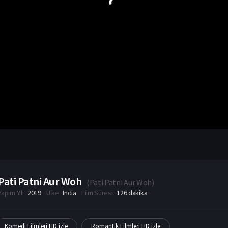
Pati Patni Aur Woh
(
Pati Patni Aur Woh
)
Yapım Yılı
2019
Ülke
India
Film Süresi
126 dakika
Komedi Filmleri HD izle
Romantik Filmleri HD izle