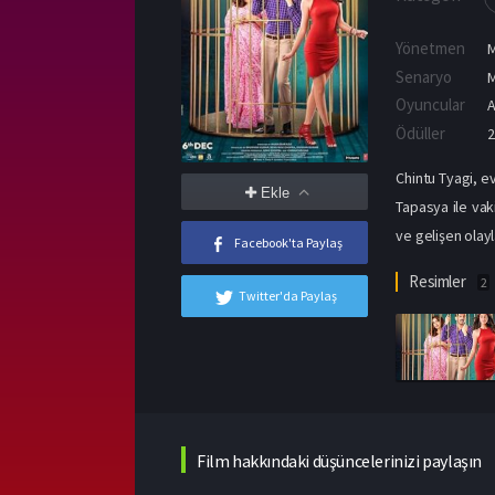
Yönetmen
M
Senaryo
M
Oyuncular
Ödüller
2
Chintu Tyagi, e
Ekle
Tapasya ile vak
ve gelişen olayl
Facebook'ta Paylaş
Resimler
2
Twitter'da Paylaş
Film hakkındaki düşüncelerinizi paylaşın