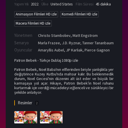
Yapım Yılı
2022
Ülke
United States
Film Süresi
45 dakika
Animasyon Filmleri HD izle
Komedi Filmleri HD izle
Macera Filmleri HD izle
Yönetmen
Christo Stamboliev
,
Matt Engstrom
Senaryo
Marla Frazee, J.D. Ryznar, Tanner Tananbaum
Oyuncular
Amaryllis Aubel
,
JP Karliak
,
Pierce Gagnon
Patron Bebek - Türkçe Dublaj 1080p izle
Patron Bebek, Noel Baba'nın elflerinden biriyle yanlışlıkla yer
değiştirince Kuzey Kutbu'nda mahsur kalır. Bu beklenmedik
durum, Noel Gecesi'nin düzenini alt üst eder ve büyük bir
karmaşaya yol açar. Hikaye, Patron Bebek’in Noel ruhunu
kurtarmak için verdiği mücadeleyi eğlenceli ve sürükleyici bir
şekilde anlatıyor.
Resimler
2