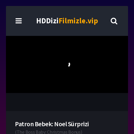
HDDizi
Filmizle.vip
Patron Bebek: Noel Sürprizi
(
The Boss Baby: Christmas Bonus
)