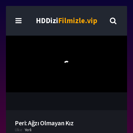
HDDizi
Filmizle.vip
Peri: Ağzı Olmayan Kız
Ülke
Yerli