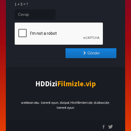
1 + 5 = ?
Gönder
HDDizi
Filmizle.vip
webtoon oku
,
torrent oyun
,
dizipal
,
Hint filmleri izle
,
dizibox izle
,
torrent oyun