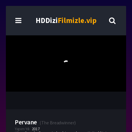
HDDizi
Filmizle.vip
Pervane
(
The Breadwinner
)
Yapım Yılı
2017