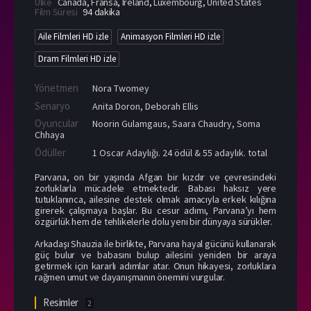
Ülke
Canada
,
Fransa
,
Ireland
,
Luxembourg
,
United States
Film Süresi
94 dakika
Aile Filmleri HD izle
Animasyon Filmleri HD izle
Dram Filmleri HD izle
Yönetmen
Nora Twomey
Senaryo
Anita Doron, Deborah Ellis
Oyuncular
Noorin Gulamgaus
,
Saara Chaudry
,
Soma
Chhaya
Ödüller
1 Oscar Adaylığı. 24 ödül & 55 adaylık. total
Parvana, on bir yaşında Afgan bir kızdır ve çevresindeki
zorluklarla mücadele etmektedir. Babası haksız yere
tutuklanınca, ailesine destek olmak amacıyla erkek kılığına
girerek çalışmaya başlar. Bu cesur adımı, Parvana’yı hem
özgürlük hem de tehlikelerle dolu yeni bir dünyaya sürükler.
Arkadaşı Shauzia ile birlikte, Parvana hayal gücünü kullanarak
güç bulur ve babasını bulup ailesini yeniden bir araya
getirmek için kararlı adımlar atar. Onun hikayesi, zorluklara
rağmen umut ve dayanışmanın önemini vurgular.
Resimler
2