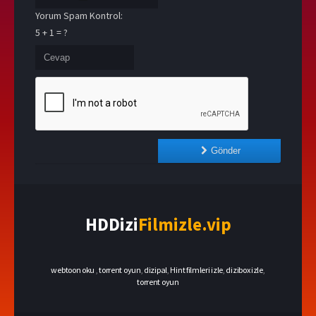
Yorum Spam Kontrol:
5 + 1 = ?
Gönder
HDDizi
Filmizle.vip
webtoon oku
,
torrent oyun
,
dizipal
,
Hint filmleri izle
,
dizibox izle
,
torrent oyun