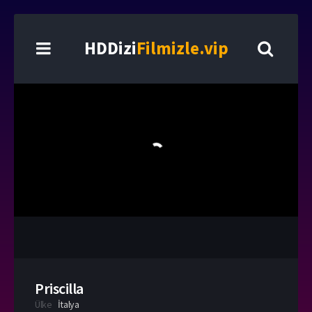
HDDizi
Filmizle.vip
Priscilla
Ülke
İtalya