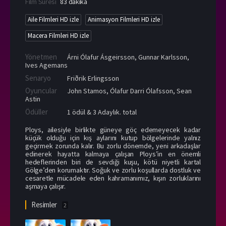
Film Süresi
83 dakika
Aile Filmleri HD izle
Animasyon Filmleri HD izle
Macera Filmleri HD izle
Yönetmen
Árni Ólafur Ásgeirsson
,
Gunnar Karlsson
,
Ives Agemans
Senaryo
Friðrik Erlingsson
Oyuncular
John Stamos
,
Ólafur Darri Ólafsson
,
Sean
Astin
Ödüller
1 ödül & 3 Adaylık. total
Ploys, ailesiyle birlikte güneye göç edemeyecek kadar
küçük olduğu için kış aylarını kutup bölgelerinde yalnız
geçirmek zorunda kalır. Bu zorlu dönemde, yeni arkadaşlar
edinerek hayatta kalmaya çalışan Ploys’in en önemli
hedeflerinden biri de sevdiği kuşu, kötü niyetli kartal
Gölge’den korumaktır. Soğuk ve zorlu koşullarda dostluk ve
cesaretle mücadele eden kahramanımız, kışın zorluklarını
aşmaya çalışır.
Resimler
2