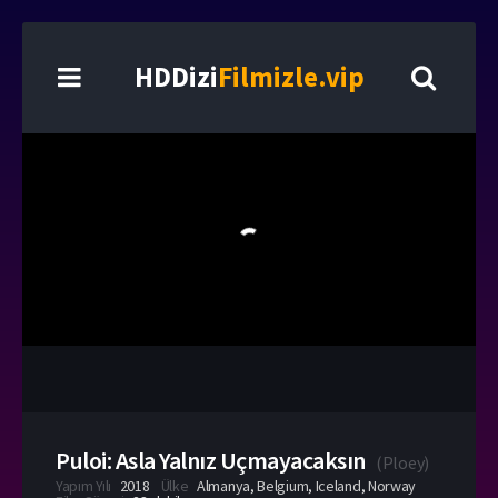
HDDizi
Filmizle.vip
Puloi: Asla Yalnız Uçmayacaksın
(
Ploey
)
Yapım Yılı
2018
Ülke
Almanya
,
Belgium
,
Iceland
,
Norway