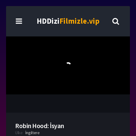
HDDizi
Filmizle.vip
Robin Hood: İsyan
Ülke
İngiltere