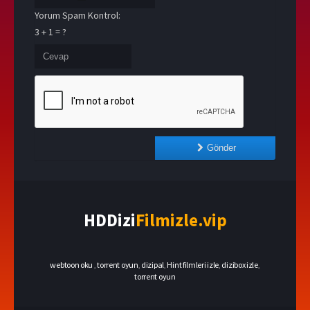
Yorum Spam Kontrol:
3 + 1 = ?
Gönder
HDDizi
Filmizle.vip
webtoon oku
,
torrent oyun
,
dizipal
,
Hint filmleri izle
,
dizibox izle
,
torrent oyun