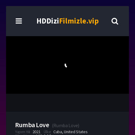
HDDizi
Filmizle.vip
Rumba Love
(
Rumba Love
)
Yapım Yılı
2021
Ülke
Cuba
,
United States