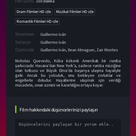
Film Süresi
103 dakika
Dram Filmleri HD izle
Müzikal Filmleri HD izle
Romantik Filmleri HD izle
Yönetmen
Guillermo Iván
Senaryo
Guillermo Iván
Oyuncular
Guillermo Iván
,
Ilean Almaguer
,
Zair Montes
Nicholas Quevedo, Küba kökenli Amerikalı bir rumba
şarkıcısıdır. Havana’dan New York’a, sadece rumba müziğine
olan tutkusu ve Büyük Elma’da başarıya ulaşma hayaliyle
gelir. Ancak bu yolculuk, onu bekleyen zorluklar ve
engellerle doludur. Hayallerine ulaşmak için verdiği
mücadele, onun azmini ve kararlılığını ortaya koyar.
Film hakkındaki düşüncelerinizi paylaşın