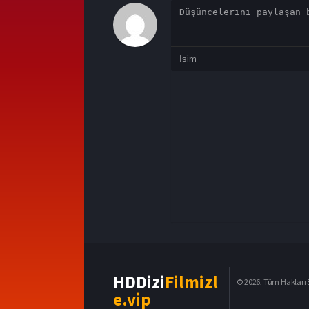
HDDizi
Filmizl
© 2026, Tüm Hakları S
e.vip