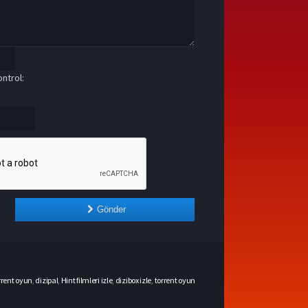
ntrol:
Gönder
rrent oyun
,
dizipal
,
Hint filmleri izle
,
dizibox izle
,
torrent oyun