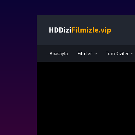
HDDizi
Filmizle.vip
Anasayfa
Filmler
Tüm Diziler