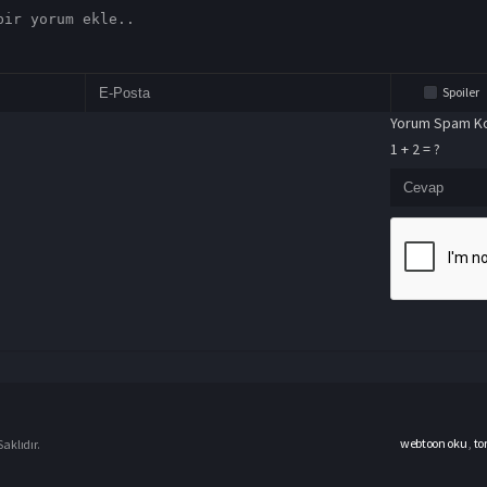
Spoiler
Yorum Spam Ko
1 + 2 = ?
webtoon oku
,
to
aklıdır.