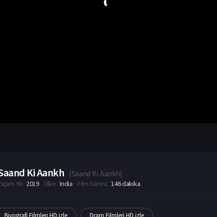
Saand Ki Aankh
(
Saand Ki Aankh
)
Yapım Yılı
2019
Ülke
India
Film Süresi
146 dakika
Biyografi Filmleri HD izle
Dram Filmleri HD izle