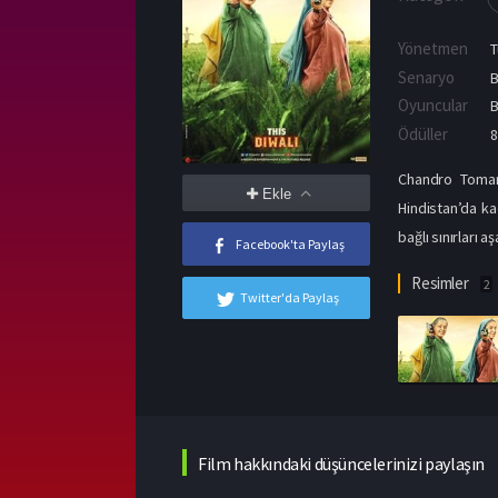
Yönetmen
T
Senaryo
B
Oyuncular
Ödüller
8
Chandro Tomar 
Ekle
Hindistan’da ka
bağlı sınırları 
Facebook'ta Paylaş
Resimler
2
Twitter'da Paylaş
Film hakkındaki düşüncelerinizi paylaşın