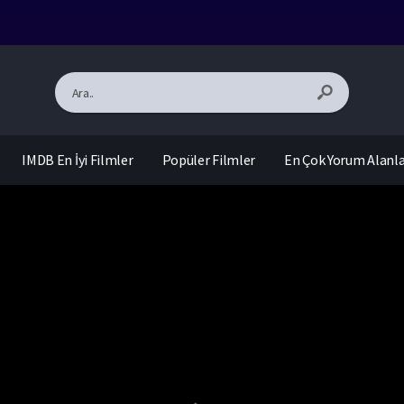
IMDB En İyi Filmler
Popüler Filmler
En Çok Yorum Alanl