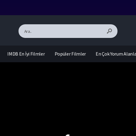
IMDB En İyi Filmler
Popüler Filmler
En Çok Yorum Alanl