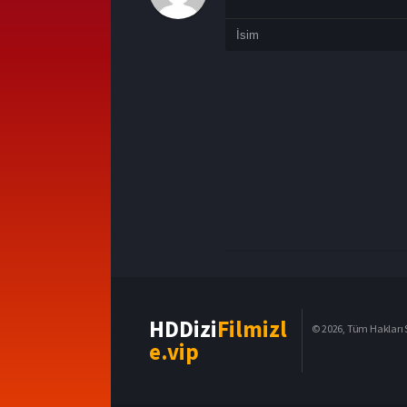
HDDizi
Filmizl
© 2026, Tüm Hakları S
e.vip