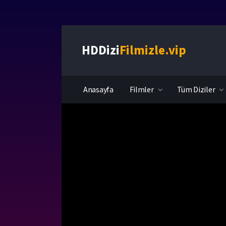
HDDizi
Filmizle.vip
Anasayfa
Filmler
Tüm Diziler