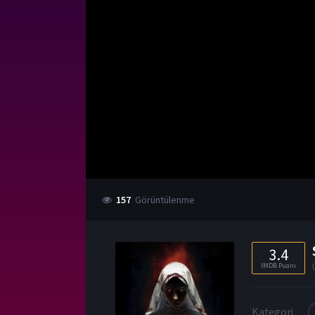
157
Görüntülenme
3.4
IMDB Puanı
Kategori