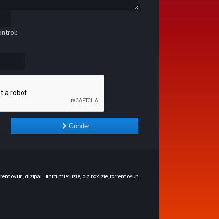
ntrol:
Gönder
rrent oyun
,
dizipal
,
Hint filmleri izle
,
dizibox izle
,
torrent oyun