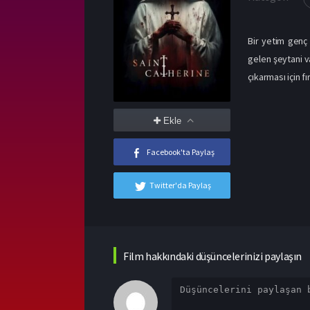
Bir yetim genç 
gelen şeytani v
çıkarması için fı
Ekle
Facebook'ta Paylaş
Twitter'da Paylaş
Film hakkındaki düşüncelerinizi paylaşın