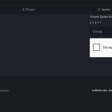
Spoiler
Yorum Spam Ko
1 + 1 = ?
webtoon oku
,
to
aklıdır.