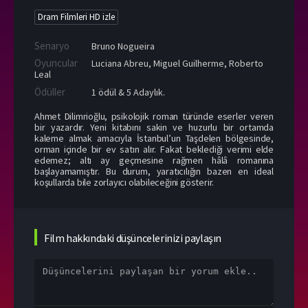
Dram Filmleri HD izle
Senaryo
Bruno Nogueira
Oyuncular
Luciana Abreu
,
Miguel Guilherme
,
Roberto
Leal
Ödüller
1 ödül & 5 Adaylık.
Ahmet Dilimrioğlu, psikolojik roman türünde eserler veren
bir yazardır. Yeni kitabını sakin ve huzurlu bir ortamda
kaleme almak amacıyla İstanbul’un Taşdelen bölgesinde,
orman içinde bir ev satın alır. Fakat beklediği verimi elde
edemez; altı ay geçmesine rağmen hâlâ romanına
başlayamamıştır. Bu durum, yaratıcılığın bazen en ideal
koşullarda bile zorlayıcı olabileceğini gösterir.
Film hakkındaki düşüncelerinizi paylaşın