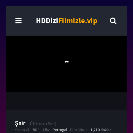
HDDizi
Filmizle.vip
Şair
(
Último a Sair
)
Yapım Yılı
2011
Ülke
Portugal
Film Süresi
1,210 dakika