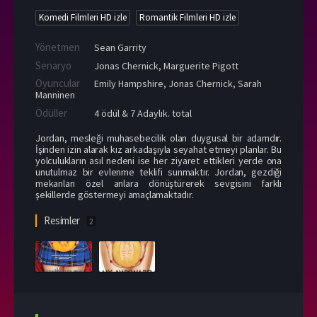
Komedi Filmleri HD izle
Romantik Filmleri HD izle
Yönetmen
Sean Garrity
Senaryo
Jonas Chernick, Marguerite Pigott
Oyuncular
Emily Hampshire
,
Jonas Chernick
,
Sarah
Manninen
Ödüller
4 ödül & 7 Adaylık. total
Jordan, mesleği muhasebecilik olan duygusal bir adamdır.
İşinden izin alarak kız arkadaşıyla seyahat etmeyi planlar. Bu
yolculukların asıl nedeni ise her ziyaret ettikleri yerde ona
unutulmaz bir evlenme teklifi sunmaktır. Jordan, gezdiği
mekanları özel anlara dönüştürerek sevgisini farklı
şekillerde göstermeyi amaçlamaktadır.
Resimler
2