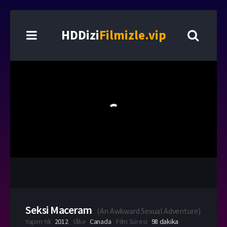
HDDizi
Filmizle.vip
Seksi Maceram
(
An Awkward Sexual Adventure
)
Yapım Yılı
2012
Ülke
Canada
Film Süresi
98 dakika