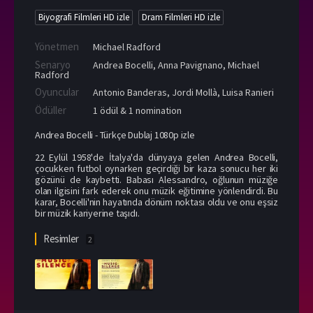
Biyografi Filmleri HD izle
Dram Filmleri HD izle
Yönetmen
Michael Radford
Senaryo
Andrea Bocelli, Anna Pavignano, Michael
Radford
Oyuncular
Antonio Banderas
,
Jordi Mollà
,
Luisa Ranieri
Ödüller
1 ödül & 1 nomination
Andrea Bocelli - Türkçe Dublaj 1080p izle
22 Eylül 1958'de İtalya'da dünyaya gelen Andrea Bocelli,
çocukken futbol oynarken geçirdiği bir kaza sonucu her iki
gözünü de kaybetti. Babası Alessandro, oğlunun müziğe
olan ilgisini fark ederek onu müzik eğitimine yönlendirdi. Bu
karar, Bocelli'nin hayatında dönüm noktası oldu ve onu eşsiz
bir müzik kariyerine taşıdı.
Resimler
2