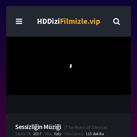
HDDizi
Filmizle.vip
Sessizliğin Müziği
(
The Music of Silence
)
Yapım Yılı
2017
Ülke
Italy
Film Süresi
115 dakika