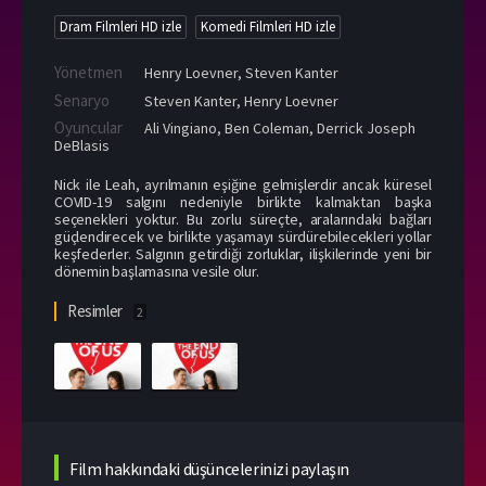
Dram Filmleri HD izle
Komedi Filmleri HD izle
Yönetmen
Henry Loevner
,
Steven Kanter
Senaryo
Steven Kanter, Henry Loevner
Oyuncular
Ali Vingiano
,
Ben Coleman
,
Derrick Joseph
DeBlasis
Nick ile Leah, ayrılmanın eşiğine gelmişlerdir ancak küresel
COVID-19 salgını nedeniyle birlikte kalmaktan başka
seçenekleri yoktur. Bu zorlu süreçte, aralarındaki bağları
güçlendirecek ve birlikte yaşamayı sürdürebilecekleri yollar
keşfederler. Salgının getirdiği zorluklar, ilişkilerinde yeni bir
dönemin başlamasına vesile olur.
Resimler
2
Film hakkındaki düşüncelerinizi paylaşın