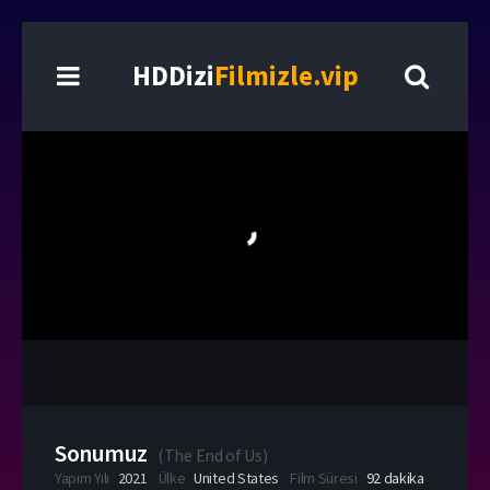
HDDizi
Filmizle.vip
Sonumuz
(
The End of Us
)
Yapım Yılı
2021
Ülke
United States
Film Süresi
92 dakika