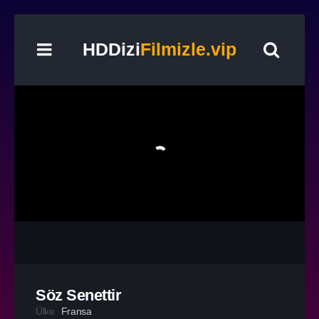
HDDizi
Filmizle.vip
Söz Senettir
Ülke
Fransa