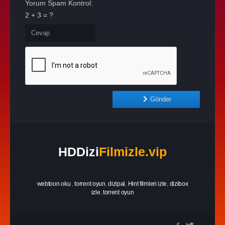
Yorum Spam Kontrol:
2 + 3 = ?
Gönder
HDDizi
Filmizle.vip
webtoon oku
,
torrent oyun
,
dizipal
,
Hint filmleri izle
,
dizibox
izle
,
torrent oyun