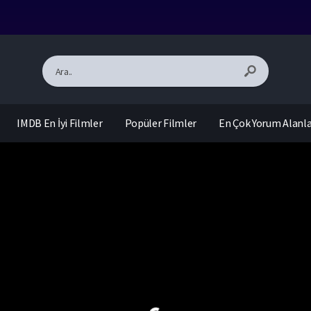
IMDB En İyi Filmler
Popüler Filmler
En Çok Yorum Alanl