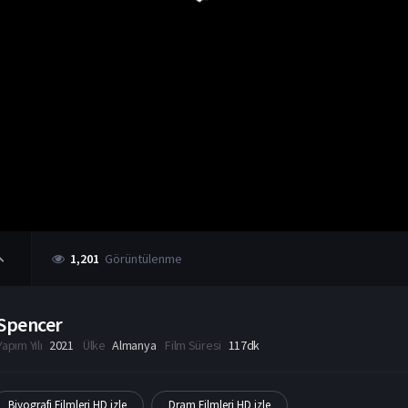
1,201
Görüntülenme
Spencer
Yapım Yılı
2021
Ülke
Almanya
Film Süresi
117dk
Biyografi Filmleri HD izle
Dram Filmleri HD izle