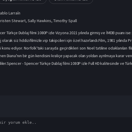
ablo Larraín
risten Stewart
,
Sally Hawkins
,
Timothy Spall
r Türkçe Dublaj filmi 1080P izle Vizyona 2021 yılında girmiş ve İMDB puanı ise: 
 olarak siz hddizifilmizle.vip takipcileri için özel hazırlandı.Film, 1981 yılınd
 konu ediyor. Norfolk'taki sarayda geçirdikleri son Noel tatiline odaklanılan fi
nen Diana’nın bir gün kendisini kraliçe yapacak olan yoldan ayrılmaya karar verd
 diler.Spencer - Spencer Türkçe Dublaj filmi 1080P izle Full HD kalitesinde ve Tür