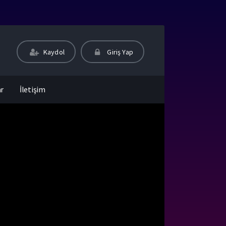
Kaydol
Giriş Yap
ar
İletişim