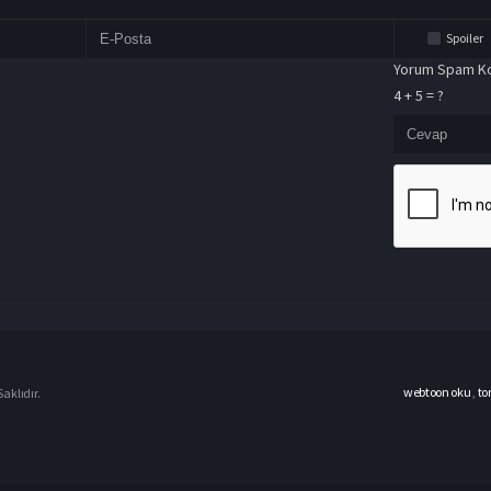
Spoiler
Yorum Spam Ko
4 + 5 = ?
webtoon oku
,
to
aklıdır.