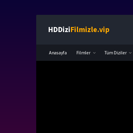
HDDizi
Filmizle.vip
Anasayfa
Filmler
Tüm Diziler