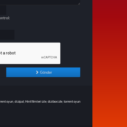
ntrol:
Gönder
rrent oyun
,
dizipal
,
Hint filmleri izle
,
dizibox izle
,
torrent oyun