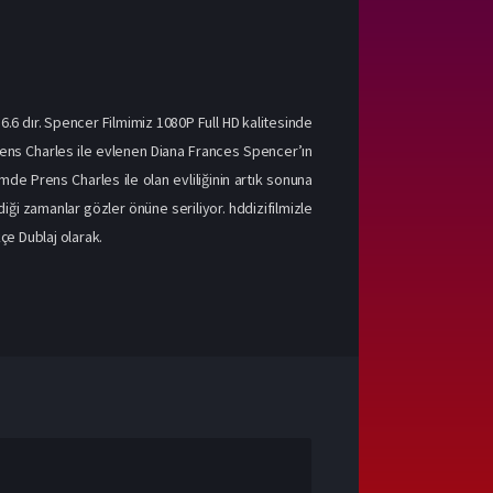
6.6 dır. Spencer Filmimiz 1080P Full HD kalitesinde
a Prens Charles ile evlenen Diana Frances Spencer’ın
lmde Prens Charles ile olan evliliğinin artık sonuna
iği zamanlar gözler önüne seriliyor. hddizifilmizle
kçe Dublaj olarak.