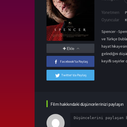
Yönetmen
P
Oyuncular
K
Spencer - Spence
ve Türkçe Dublaj
hayat hikayesini
Ekle
gelindiğini düşü
keyifli seyirler
Facebook'ta Paylaş
Twitter'da Paylaş
Film hakkındaki düşüncelerinizi paylaşın