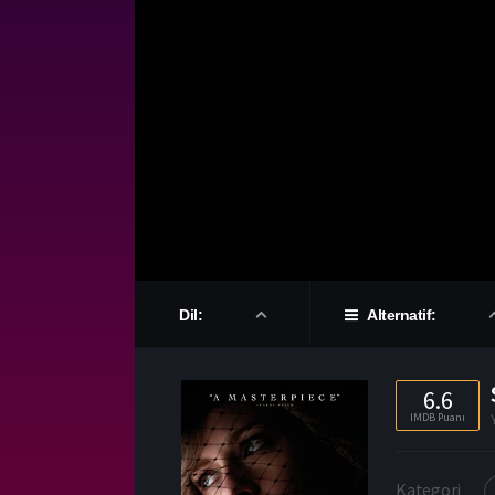
Dil:
Alternatif:
6.6
IMDB Puanı
Kategori