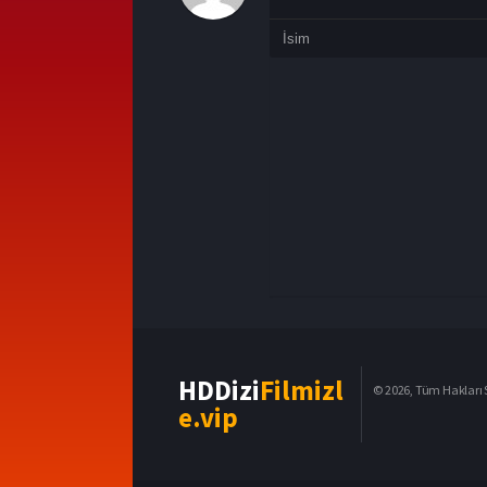
HDDizi
Filmizl
© 2026, Tüm Hakları S
e.vip