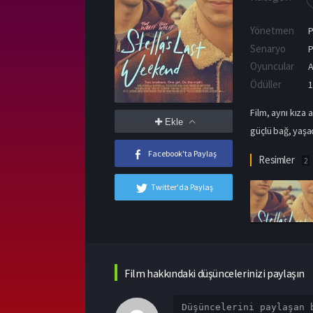
Yönetmen
P
Senaryo
P
Oyuncular
A
Ödüller
1
Film, aynı kıza 
Ekle
güçlü bağ, yaşa
Facebook'ta Paylaş
Resimler
2
Twitter'da Paylaş
Film hakkındaki düşüncelerinizi paylaşın