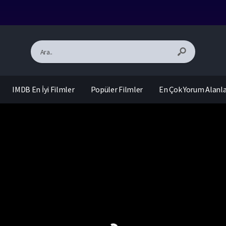
IMDB En İyi Filmler
Popüler Filmler
En Çok Yorum Alanl