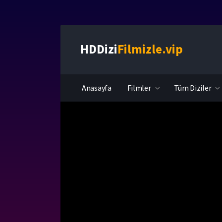
HDDizi
Filmizle.vip
Anasayfa
Filmler
Tüm Diziler