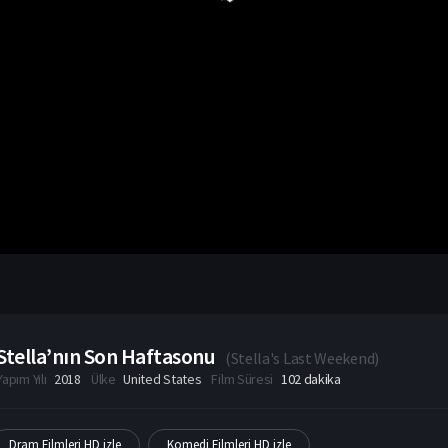
Stella’nın Son Haftasonu
(
Stella's Last Weekend
)
Yapım Yılı
2018
Ülke
United States
Film Süresi
102 dakika
Dram Filmleri HD izle
Komedi Filmleri HD izle