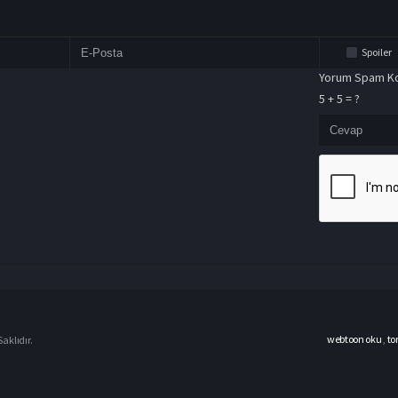
Spoiler
Yorum Spam Ko
5 + 5 = ?
webtoon oku
,
to
aklıdır.