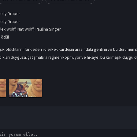
olly Draper
olly Draper
lex Wolff
,
Nat Wolff
,
Paulina Singer
 ödül
aşık olduklarını fark eden iki erkek kardeşin arasındaki gerilimi ve bu durumun il
dıkları duygusal çatışmalara rağmen kopmuyor ve hikaye, bu karmaşık duygu dün