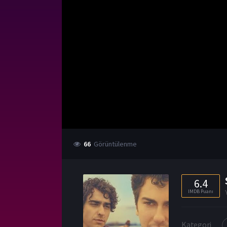
66
Görüntülenme
6.4
IMDB Puanı
Kategori