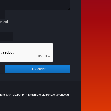
ntrol:
Gönder
rrent oyun
,
dizipal
,
Hint filmleri izle
,
dizibox izle
,
torrent oyun