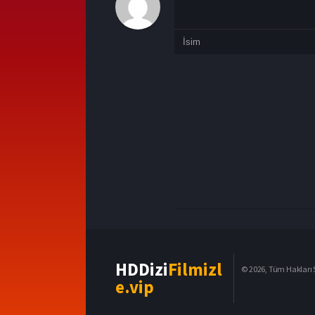
HDDizi
Filmizl
© 2026, Tüm Hakları S
e.vip