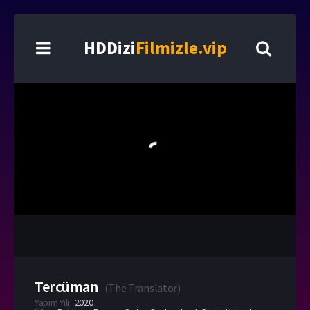
HDDizi
Filmizle.vip
Tercüman
(
The Translator
)
Yapım Yılı
2020