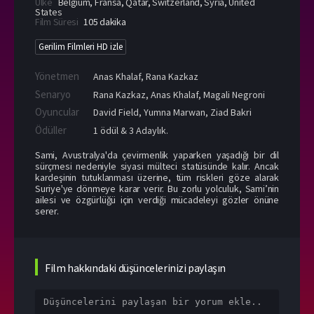
Ülke
Belgium
,
Fransa
,
Qatar
,
Switzerland
,
Syria
,
United
States
Film Süresi
105 dakika
Gerilim Filmleri HD izle
Yönetmen
Anas Khalaf
,
Rana Kazkaz
Senaryo
Rana Kazkaz, Anas Khalaf, Magali Negroni
Oyuncular
David Field
,
Yumna Marwan
,
Ziad Bakri
Ödüller
1 ödül & 3 Adaylık.
Sami, Avustralya'da çevirmenlik yaparken yaşadığı bir dil
sürçmesi nedeniyle siyasi mülteci statüsünde kalır. Ancak
kardeşinin tutuklanması üzerine, tüm riskleri göze alarak
Suriye'ye dönmeye karar verir. Bu zorlu yolculuk, Sami’nin
ailesi ve özgürlüğü için verdiği mücadeleyi gözler önüne
serer.
Film hakkındaki düşüncelerinizi paylaşın