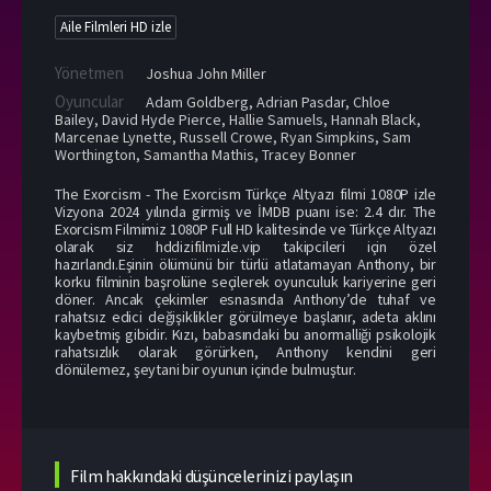
Aile Filmleri HD izle
Yönetmen
Joshua John Miller
Oyuncular
Adam Goldberg
,
Adrian Pasdar
,
Chloe
Bailey
,
David Hyde Pierce
,
Hallie Samuels
,
Hannah Black
,
Marcenae Lynette
,
Russell Crowe
,
Ryan Simpkins
,
Sam
Worthington
,
Samantha Mathis
,
Tracey Bonner
The Exorcism - The Exorcism Türkçe Altyazı filmi 1080P izle
Vizyona 2024 yılında girmiş ve İMDB puanı ise: 2.4 dır. The
Exorcism Filmimiz 1080P Full HD kalitesinde ve Türkçe Altyazı
olarak siz hddizifilmizle.vip takipcileri için özel
hazırlandı.Eşinin ölümünü bir türlü atlatamayan Anthony, bir
korku filminin başrolüne seçilerek oyunculuk kariyerine geri
döner. Ancak çekimler esnasında Anthony’de tuhaf ve
rahatsız edici değişiklikler görülmeye başlanır, adeta aklını
kaybetmiş gibidir. Kızı, babasındaki bu anormalliği psikolojik
rahatsızlık olarak görürken, Anthony kendini geri
dönülemez, şeytani bir oyunun içinde bulmuştur.
Film hakkındaki düşüncelerinizi paylaşın