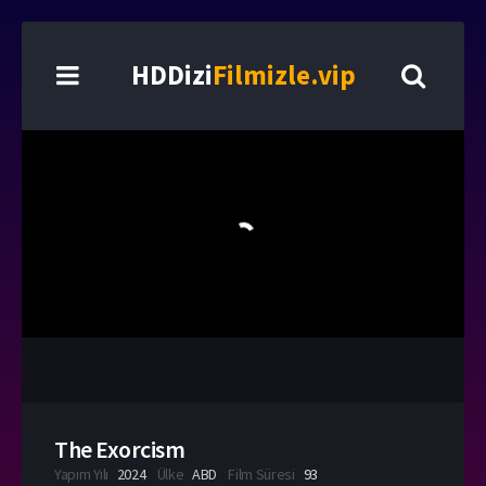
HDDizi
Filmizle.vip
The Exorcism
Yapım Yılı
2024
Ülke
ABD
Film Süresi
93