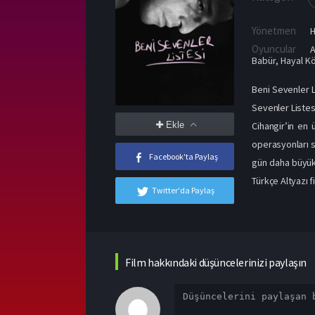
Yönetmen
H
Oyuncular
A
Babür
,
Hayal K
Beni Sevenler L
Sevenler Listesi
Cihangir’in en 
Ekle
operasyonları s
Facebook'ta Paylaş
gün daha büyük 
Türkçe Altyazı f
Twitter'da Paylaş
Film hakkındaki düşüncelerinizi paylaşın