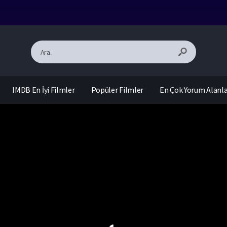
IMDB En İyi Filmler
Popüler Filmler
En Çok Yorum Alanl