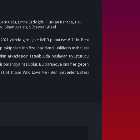
Cem Uslu
,
Emre Erdoğdu
,
Furkan Karaca
,
Halil
ay
,
Sinan Arslan
,
Süreyya Güzel
021 yılında girmiş ve İMDB puanı ise: 6.7 dır. Beni
 takipcileri için özel hazırlandı.Ünlülerin mahallesi
akın arkadaşıdır. İstanbul’da başlayan uyuşturucu
ir paranoya hasıl olur. Bu paranoya ona her geçen
List of Those Who Love Me - Beni Sevenler Listesi