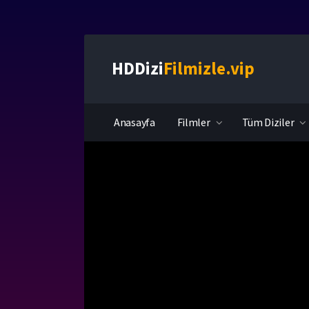
HDDizi
Filmizle.vip
Anasayfa
Filmler
Tüm Diziler