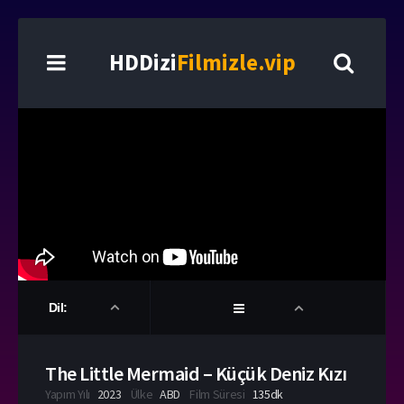
HDDizi
Filmizle.vip
Dil:
The Little Mermaid – Küçük Deniz Kızı
Yapım Yılı
2023
Ülke
ABD
Film Süresi
135dk