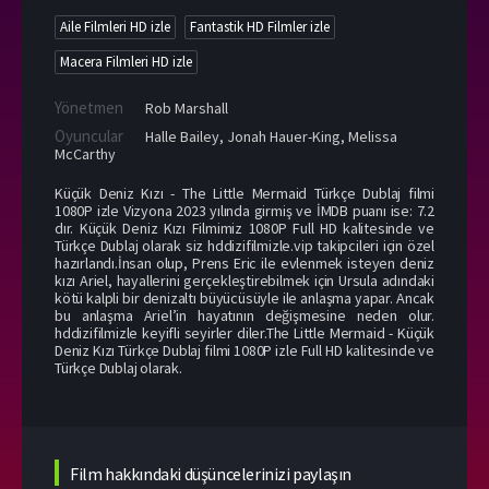
Aile Filmleri HD izle
Fantastik HD Filmler izle
Macera Filmleri HD izle
Yönetmen
Rob Marshall
Oyuncular
Halle Bailey
,
Jonah Hauer-King
,
Melissa
McCarthy
Küçük Deniz Kızı - The Little Mermaid Türkçe Dublaj filmi
1080P izle Vizyona 2023 yılında girmiş ve İMDB puanı ise: 7.2
dır. Küçük Deniz Kızı Filmimiz 1080P Full HD kalitesinde ve
Türkçe Dublaj olarak siz hddizifilmizle.vip takipcileri için özel
hazırlandı.İnsan olup, Prens Eric ile evlenmek isteyen deniz
kızı Ariel, hayallerini gerçekleştirebilmek için Ursula adındaki
kötü kalpli bir denizaltı büyücüsüyle ile anlaşma yapar. Ancak
bu anlaşma Ariel’in hayatının değişmesine neden olur.
hddizifilmizle keyifli seyirler diler.The Little Mermaid - Küçük
Deniz Kızı Türkçe Dublaj filmi 1080P izle Full HD kalitesinde ve
Türkçe Dublaj olarak.
Film hakkındaki düşüncelerinizi paylaşın