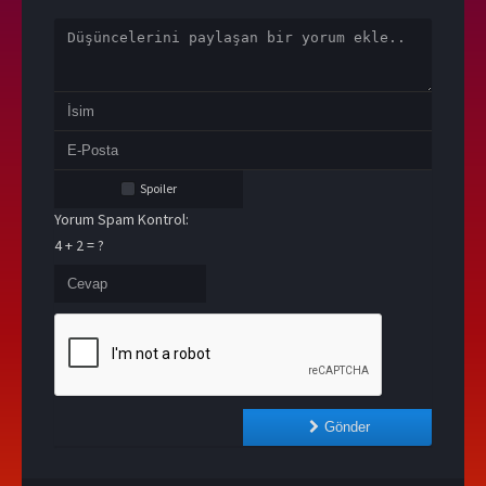
Spoiler
Yorum Spam Kontrol:
4 + 2 = ?
Gönder