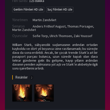
Film Süresi
125 dakika
Gerilim Filmleri HD izle
Suç Filmleri HD izle
Yönetmen
Martin Zandvliet
Senaryo
Anders Frithiof August, Thomas Porsager,
Martin Zandvliet
Oyuncular
Sofie Torp
,
Ulrich Thomsen
,
Zaki Youssef
William Stark, sübyancılık suçlamasının ardından ortadan
kayboldu ve dört yıl boyunca izine rastlanamadı; bu süreçte
dava da sona erdirildi. Ancak, bir çocuk trende Stark’a ait bir
pasaport parçası bulunca, uzun süredir kapalı olan dava
tekrar gündeme gelir. Bu gelişme, kayıp yılların ardından
davanın yeniden açılmasına yol açtı ve Stark’ın akıbetiyle ilgili
soru işaretlerini artırdı.
Resimler
2