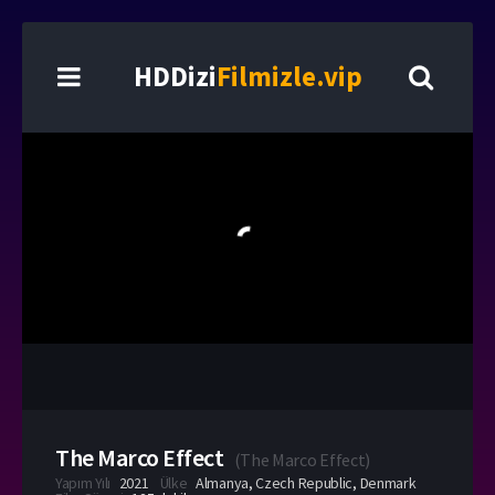
HDDizi
Filmizle.vip
The Marco Effect
(
The Marco Effect
)
Yapım Yılı
2021
Ülke
Almanya
,
Czech Republic
,
Denmark