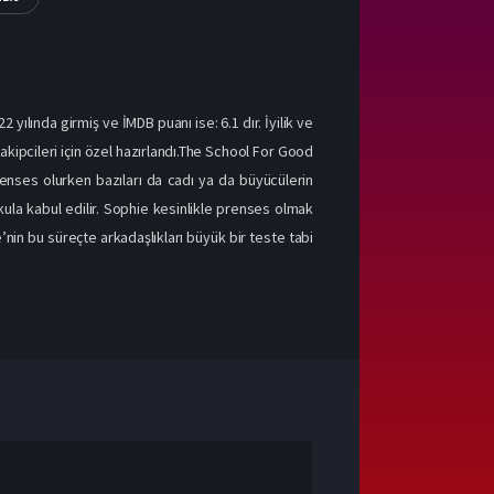
 yılında girmiş ve İMDB puanı ise: 6.1 dır. İyilik ve
takipcileri için özel hazırlandı.The School For Good
prenses olurken bazıları da cadı ya da büyücülerin
kula kabul edilir. Sophie kesinlikle prenses olmak
’nin bu süreçte arkadaşlıkları büyük bir teste tabi