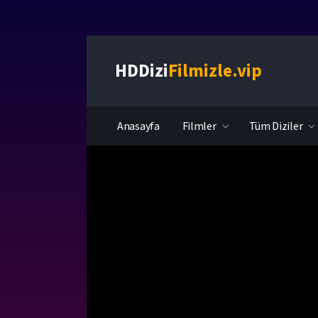
HDDizi
Filmizle.vip
Anasayfa
Filmler
Tüm Diziler