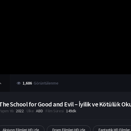
1,686
Görüntülenme
The School for Good and Evil – İyilik ve Kötülük Ok
Yapım Yılı
2022
Ülke
ABD
Film Süresi
149dk
Aksiyon Filmleri HD izle
Dram Filmleri HD izle
Fantastik HD Filmler 