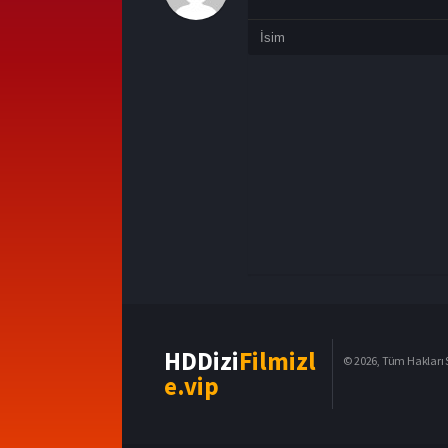
HDDizi
Filmizl
© 2026, Tüm Hakları S
e.vip