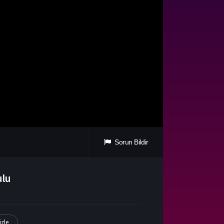
Sorun Bildir
ulu
izle