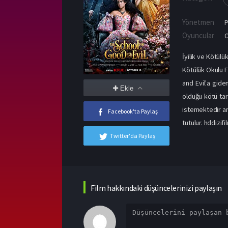
Yönetmen
P
Oyuncular
C
İyilik ve Kötülü
Kötülük Okulu Fi
and Evil'a gide
Ekle
olduğu kötü tar
istemektedir an
Facebook'ta Paylaş
tutulur. hddizifil
Twitter'da Paylaş
Film hakkındaki düşüncelerinizi paylaşın