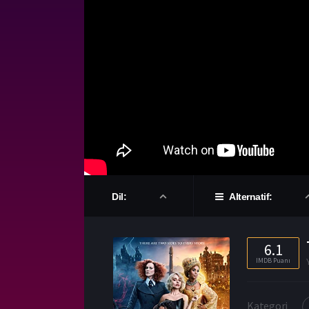
Dil:
Alternatif:
6.1
IMDB Puanı
Kategori