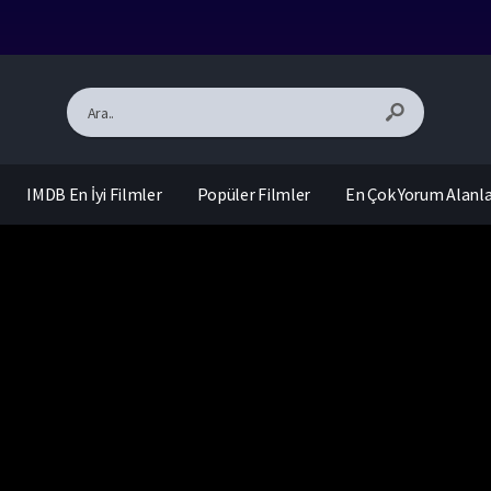
IMDB En İyi Filmler
Popüler Filmler
En Çok Yorum Alanl