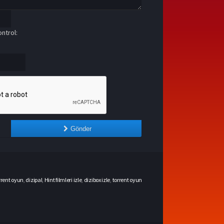
ntrol:
Gönder
rrent oyun
,
dizipal
,
Hint filmleri izle
,
dizibox izle
,
torrent oyun