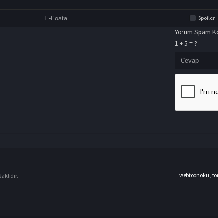
Spoiler
Yorum Spam Ko
1 + 5 = ?
webtoon oku
,
to
aklıdır.