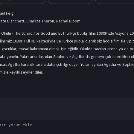
aul Feig
ate Blanchett
,
Charlize Theron
,
Rachel Bloom
k Okulu - The School for Good and Evil Türkçe Dublaj filmi 1080P izle Vizyona 2022
lmimiz 1080P Full HD kalitesinde ve Türkçe Dublaj olarak siz hddizifilmizle.vip 
n çocuklar, masal kahramanı olmak için eğitilir. Okulda bazıları prens ya da 
afa yönelir. Yakın arkadaş olan Sophie ve Agatha da gitmeyi çok istedikleri o
cak Agatha karanlık tarafa daha çok ilgi duyar. Yolları ayrılan Agatha ve Sophie
mizle keyifli seyirler diler.