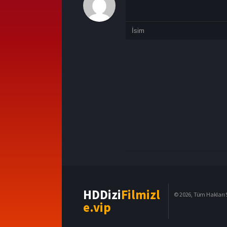
HDDizi
Filmizl
© 2026, Tüm Hakları S
e.vip