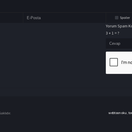
Spoiler
Yorum Spam Ko
3 + 1 = ?
webtoon oku
,
to
aklıdır.