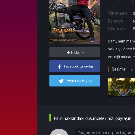
Yönetmen
S
Senaryo
M
Oyuncular
B
Ram, hem mahkem
sekiz yıl önce 
Ekle
verdiği mücadele
Facebook'ta Paylaş
Resimler
2
Twitter'da Paylaş
Film hakkındaki düşüncelerinizi paylaşın