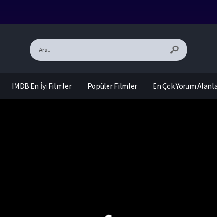
IMDB En İyi Filmler
Popüler Filmler
En Çok Yorum Alanl