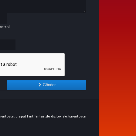
ntrol:
Gönder
rrent oyun
,
dizipal
,
Hint filmleri izle
,
dizibox izle
,
torrent oyun