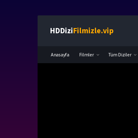
HDDizi
Filmizle.vip
Anasayfa
Filmler
Tüm Diziler