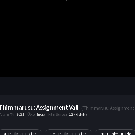
Thimmarusu: Assignment Vali
(
Thimmarusu: Assignment 
Yapım Yılı
2021
Ülke
India
Film Süresi
127 dakika
Dram Filmleri HD izle
Gerilim Filmleri HD izle
Suç Filmleri HD izle