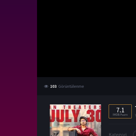
103
Görüntülenme
7.1
IMDB Puanı
Kategori