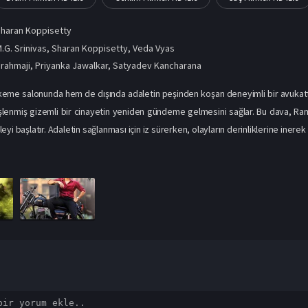
haran Koppisetty
.G. Srinivas, Sharan Koppisetty, Veda Vyas
rahmaji
,
Priyanka Jawalkar
,
Satyadev Kancharana
e salonunda hem de dışında adaletin peşinden koşan deneyimli bir avukattır.
işlenmiş gizemli bir cinayetin yeniden gündeme gelmesini sağlar. Bu dava, Ram’ı
yi başlatır. Adaletin sağlanması için iz sürerken, olayların derinliklerine inerek