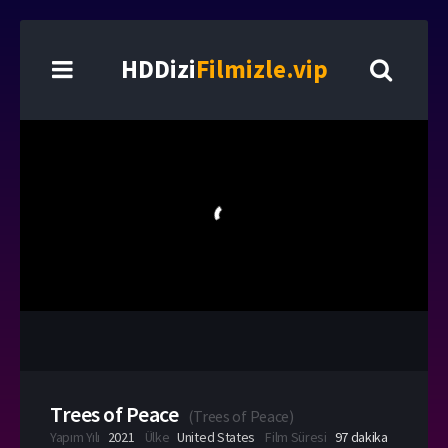
HDDizi
Filmizle.vip
Trees of Peace
(
Trees of Peace
)
Yapım Yılı
2021
Ülke
United States
Film Süresi
97 dakika