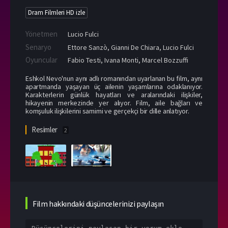
Dram Filmleri HD izle
Yönetmen
Lucio Fulci
Senaryo
Ettore Sanzò, Gianni De Chiara, Lucio Fulci
Oyuncular
Fabio Testi
,
Ivana Monti
,
Marcel Bozzuffi
Eshkol Nevo'nun aynı adlı romanından uyarlanan bu film, aynı
apartmanda yaşayan üç ailenin yaşamlarına odaklanıyor.
Karakterlerin günlük hayatları ve aralarındaki ilişkiler,
hikayenin merkezinde yer alıyor. Film, aile bağları ve
komşuluk ilişkilerini samimi ve gerçekçi bir dille anlatıyor.
Resimler
2
Film hakkındaki düşüncelerinizi paylaşın