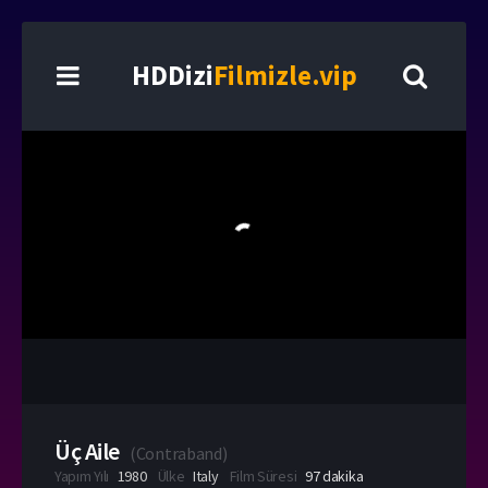
HDDizi
Filmizle.vip
Üç Aile
(
Contraband
)
Yapım Yılı
1980
Ülke
Italy
Film Süresi
97 dakika