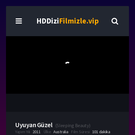
HDDizi
Filmizle.vip
Uyuyan Güzel
(
Sleeping Beauty
)
Yapım Yılı
2011
Ülke
Australia
Film Süresi
101 dakika