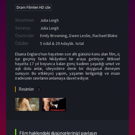
Dram Filmleri HD izle
Yönetmen
Julia Leigh
Senaryo
Julia Leigh
Oyuncular
Emily Browning
,
Ewen Leslie
,
Rachael Blake
Ödüller
5 ödül & 29 Adaylık. total
Eluana Englaro'nun hayatının son altı gününü konu alan film, iç
içe geçmiş farklı hikâyeleri bir araya getiriyor. Bitkisel
hayatta 17 yıl boyunca kalan genç kadının yaşadığı umut ve
aşk dolu anlar, izleyicilere derin bir duygusal deneyim
sunuyor. Bu etkileyici yapım, yaşamın kırılganlığı ve insan
iradesinin sınırlarını anlamaya davet ediyor.
Resimler
2
Film hakkındaki düşüncelerinizi paylaşın