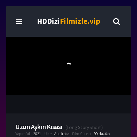
HDDizi
Filmizle.vip
Uzun Aşkın Kısası
(
Long Story Short
)
Yapım Yılı
2021
Ülke
Australia
Film Süresi
90 dakika