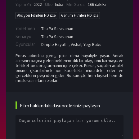
Yapım Yılı
2022
Ülke
India
Film Süresi
166 dakika
Aksiyon Filmleri HD izle
Gerilim Filmleri HD izle
Yönetmen
Thu Pa Saravanan
Senaryo
Thu Pa Saravanan
Oyuncular
Dimple Hayathi
,
Vishal
,
Yogi Babu
Porus adındaki genç, polis olma hayaliyle yaşar. Ancak
ailesinin başına gelen beklenmedik bir olay, onu karmaşık ve
tehlikeli bir soruşturmanın içine çeker. Porus, suçluları adalet
önüne çıkarabilmek için kararlılıkla mücadele eder ve
gerçeklerin peşinden gider. Bu süreçte hem kişisel hem de
mesleki sınırlarını zorlar.
Film hakkındaki düşüncelerinizi paylaşın