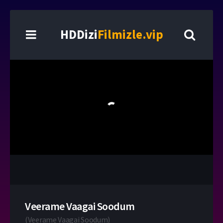
HDDizi
Filmizle.vip
Veerame Vaagai Soodum
(
Veerame Vaagai Soodum
)