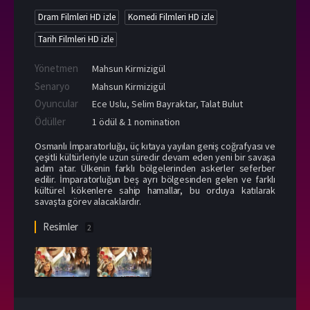
Dram Filmleri HD izle
Komedi Filmleri HD izle
Tarih Filmleri HD izle
Yönetmen
Mahsun Kirmizigül
Senaryo
Mahsun Kirmizigül
Oyuncular
Ece Uslu
,
Selim Bayraktar
,
Talat Bulut
Ödüller
1 ödül & 1 nomination
Osmanlı İmparatorluğu, üç kıtaya yayılan geniş coğrafyası ve
çeşitli kültürleriyle uzun süredir devam eden yeni bir savaşa
adım atar. Ülkenin farklı bölgelerinden askerler seferber
edilir. İmparatorluğun beş ayrı bölgesinden gelen ve farklı
kültürel kökenlere sahip hamallar, bu orduya katılarak
savaşta görev alacaklardır.
Resimler
2