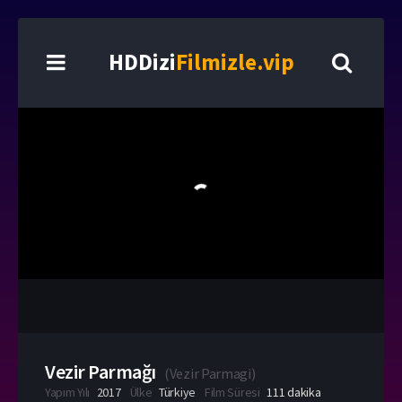
HDDizi
Filmizle.vip
Vezir Parmağı
(
Vezir Parmagi
)
Yapım Yılı
2017
Ülke
Türkiye
Film Süresi
111 dakika