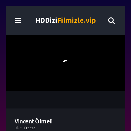
HDDizi
Filmizle.vip
Vincent Ölmeli
Ülke
Fransa