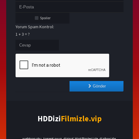
Spoiler
Yorum Spam Kontrol:
1 + 3 = ?
Gönder
HDDizi
Filmizle.vip
webtoon oku
,
torrent oyun
,
dizipal
,
Hint filmleri izle
,
dizibox izle
,