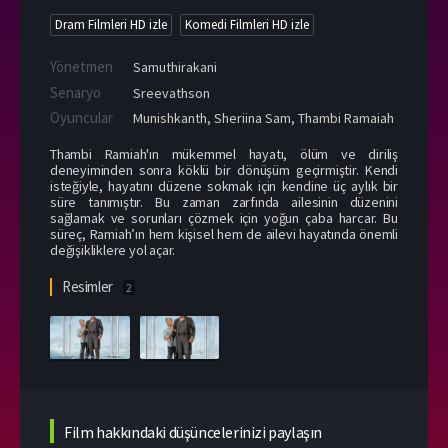
Dram Filmleri HD izle
Komedi Filmleri HD izle
Yönetmen
Samuthirakani
Senaryo
Sreevathson
Oyuncular
Munishkanth
,
Sheriina Sam
,
Thambi Ramaiah
Thambi Ramiah'ın mükemmel hayatı, ölüm ve diriliş
deneyiminden sonra köklü bir dönüşüm geçirmiştir. Kendi
isteğiyle, hayatını düzene sokmak için kendine üç aylık bir
süre tanımıştır. Bu zaman zarfında ailesinin düzenini
sağlamak ve sorunları çözmek için yoğun çaba harcar. Bu
süreç, Ramiah’ın hem kişisel hem de ailevi hayatında önemli
değişikliklere yol açar.
Resimler
2
Film hakkındaki düşüncelerinizi paylaşın