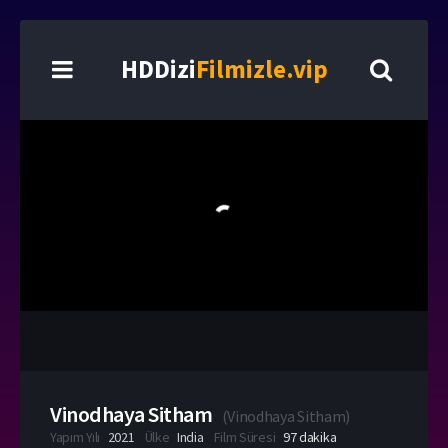
HDDizi
Filmizle.vip
Vinodhaya Sitham
(
Vinodhaya Sitham
)
Yapım Yılı
2021
Ülke
India
Film Süresi
97 dakika