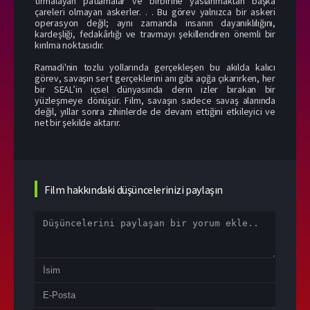
tırmalayan patlamalar ve birbirine yaslanmaktan başka
çareleri olmayan askerler. . . Bu görev yalnızca bir askeri
operasyon değil; aynı zamanda insanın dayanıklılığını,
kardeşliği, fedakârlığı ve travmayı şekillendiren önemli bir
kırılma noktasıdır.
Ramadi'nin tozlu yollarında gerçekleşen bu akılda kalıcı
görev, savaşın sert gerçeklerini anı gibi açığa çıkarırken, her
bir SEAL’in içsel dünyasında derin izler bırakan bir
yüzleşmeye dönüşür. Film, savaşın sadece savaş alanında
değil, yıllar sonra zihinlerde de devam ettiğini etkileyici ve
net bir şekilde aktarır.
Film hakkındaki düşüncelerinizi paylaşın