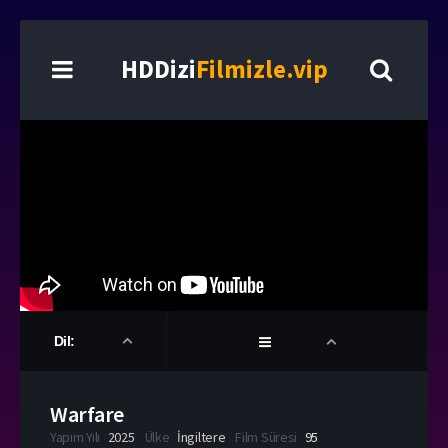
HDDizi
Filmizle.vip
Dil:
Warfare
Yapım Yılı
2025
Ülke
İngiltere
Film Süresi
95