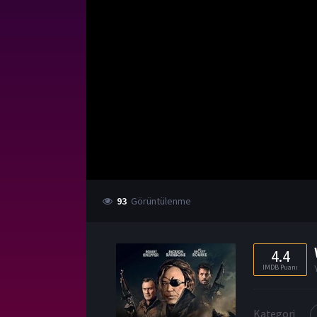
93
Görüntülenme
4.4
IMDB Puanı
Kategori