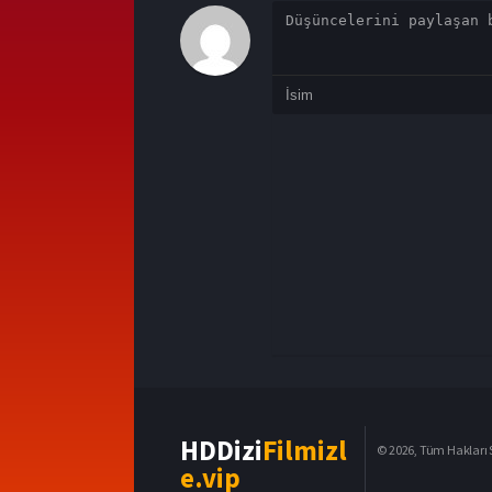
HDDizi
Filmizl
© 2026, Tüm Hakları S
e.vip