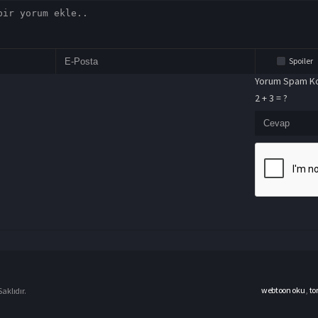
Spoiler
Yorum Spam Ko
2 + 3 = ?
webtoon oku
,
to
aklıdır.