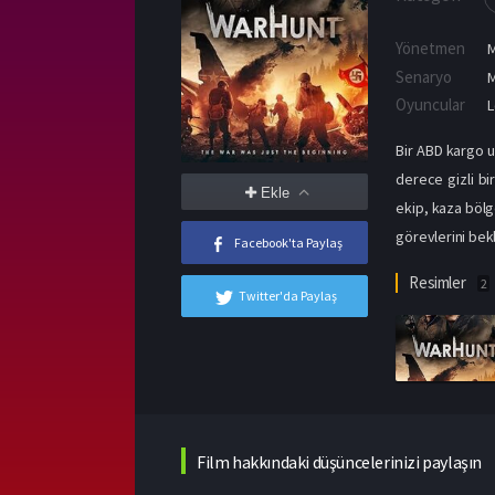
Yönetmen
M
Senaryo
M
Oyuncular
L
Bir ABD kargo u
derece gizli bi
Ekle
ekip, kaza bölge
görevlerini bekl
Facebook'ta Paylaş
Resimler
2
Twitter'da Paylaş
Film hakkındaki düşüncelerinizi paylaşın