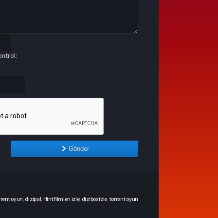
ntrol:
Gönder
rrent oyun
,
dizipal
,
Hint filmleri izle
,
dizibox izle
,
torrent oyun