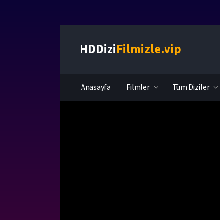
HDDizi
Filmizle.vip
Anasayfa
Filmler
Tüm Diziler