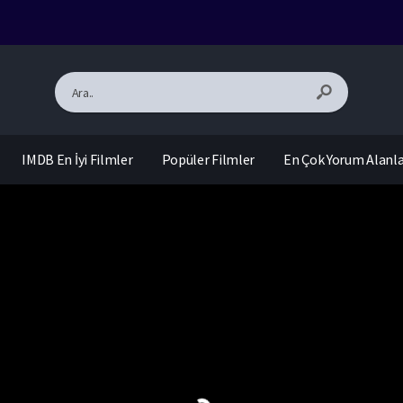
IMDB En İyi Filmler
Popüler Filmler
En Çok Yorum Alanl