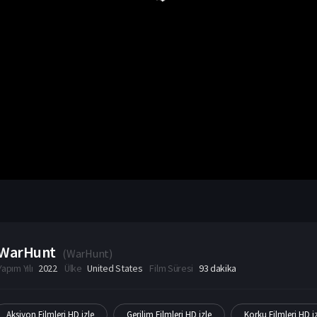
WarHunt
(
WarHunt
)
Yapım Yılı
2022
Ülke
United States
Film Süresi
93 dakika
Aksiyon Filmleri HD izle
Gerilim Filmleri HD izle
Korku Filmleri HD i