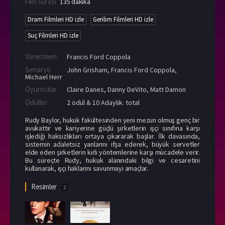
Film Süresi
135 dakika
Dram Filmleri HD izle
Gerilim Filmleri HD izle
Suç Filmleri HD izle
Yönetmen
Francis Ford Coppola
Senaryo
John Grisham, Francis Ford Coppola,
Michael Herr
Oyuncular
Claire Danes
,
Danny DeVito
,
Matt Damon
Ödüller
2 ödül & 10 Adaylık. total
Rudy Baylor, hukuk fakültesinden yeni mezun olmuş genç bir
avukattır ve kariyerine güçlü şirketlerin işçi sınıfına karşı
işlediği haksızlıkları ortaya çıkararak başlar. İlk davasında,
sistemin adaletsiz yanlarını ifşa ederek, büyük servetler
elde eden şirketlerin kirli yöntemlerine karşı mücadele verir.
Bu süreçte Rudy, hukuk alanındaki bilgi ve cesaretini
kullanarak, işçi haklarını savunmayı amaçlar.
Resimler
2