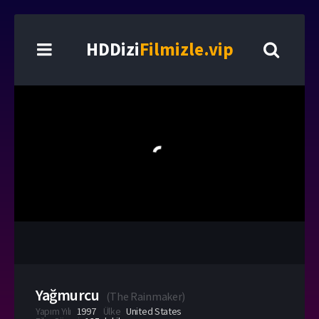
HDDizi
Filmizle.vip
Yağmurcu
(
The Rainmaker
)
Yapım Yılı
1997
Ülke
United States