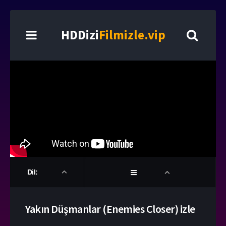
HDDizi
Filmizle.vip
Dil:
Yakın Düşmanlar (Enemies Closer) izle