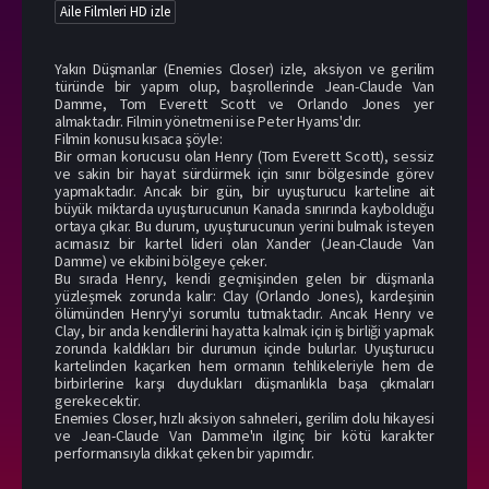
Aile Filmleri HD izle
Yakın Düşmanlar (Enemies Closer) izle, aksiyon ve gerilim
türünde bir yapım olup, başrollerinde Jean-Claude Van
Damme, Tom Everett Scott ve Orlando Jones yer
almaktadır. Filmin yönetmeni ise Peter Hyams'dır.
Filmin konusu kısaca şöyle:
Bir orman korucusu olan Henry (Tom Everett Scott), sessiz
ve sakin bir hayat sürdürmek için sınır bölgesinde görev
yapmaktadır. Ancak bir gün, bir uyuşturucu karteline ait
büyük miktarda uyuşturucunun Kanada sınırında kaybolduğu
ortaya çıkar. Bu durum, uyuşturucunun yerini bulmak isteyen
acımasız bir kartel lideri olan Xander (Jean-Claude Van
Damme) ve ekibini bölgeye çeker.
Bu sırada Henry, kendi geçmişinden gelen bir düşmanla
yüzleşmek zorunda kalır: Clay (Orlando Jones), kardeşinin
ölümünden Henry'yi sorumlu tutmaktadır. Ancak Henry ve
Clay, bir anda kendilerini hayatta kalmak için iş birliği yapmak
zorunda kaldıkları bir durumun içinde bulurlar. Uyuşturucu
kartelinden kaçarken hem ormanın tehlikeleriyle hem de
birbirlerine karşı duydukları düşmanlıkla başa çıkmaları
gerekecektir.
Enemies Closer, hızlı aksiyon sahneleri, gerilim dolu hikayesi
ve Jean-Claude Van Damme'ın ilginç bir kötü karakter
performansıyla dikkat çeken bir yapımdır.