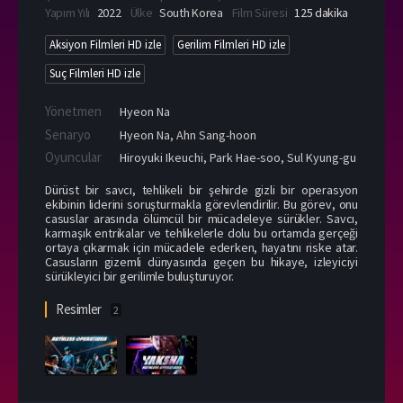
Yapım Yılı
2022
Ülke
South Korea
Film Süresi
125 dakika
Aksiyon Filmleri HD izle
Gerilim Filmleri HD izle
Suç Filmleri HD izle
Yönetmen
Hyeon Na
Senaryo
Hyeon Na, Ahn Sang-hoon
Oyuncular
Hiroyuki Ikeuchi
,
Park Hae-soo
,
Sul Kyung-gu
Dürüst bir savcı, tehlikeli bir şehirde gizli bir operasyon
ekibinin liderini soruşturmakla görevlendirilir. Bu görev, onu
casuslar arasında ölümcül bir mücadeleye sürükler. Savcı,
karmaşık entrikalar ve tehlikelerle dolu bu ortamda gerçeği
ortaya çıkarmak için mücadele ederken, hayatını riske atar.
Casusların gizemli dünyasında geçen bu hikaye, izleyiciyi
sürükleyici bir gerilimle buluşturuyor.
Resimler
2