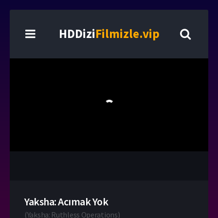
HDDizi
Filmizle.vip
Yaksha: Acımak Yok
(
Yaksha: Ruthless Operations
)