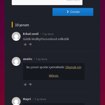
Gönder
10 yorum
Erkal sevil
7 ay önce
Güldk kkdlkjd kosodood odlkddk
analcı
7 ay önce
Bu yorum spoiler içermektedir.
Okumak için
tıklayın.
Hayri
7 ay önce