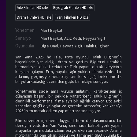
Aile Filmleri HD izle
Biyografi Filmleri HD izle
Dram Filmleri HD izle
Yerli Filmleri HD izle
Yönetmen
Mert Baykal
Senaryo
Mert Baykal, Aziz Kedi, Feyyaz Yigit
Oyuncular
Bige Önal
,
Feyyaz Yigit
,
Haluk Bilginer
Yan Yana 2025 hd izle, usta oyuncu Haluk Bilginer’in
başrolünde yer aldığı, dram ve gerilim öğelerini ustalıkla
harmanlayan dikkat çekici bir Türk yapımı olarak izleyicinin
karşısına çıkıyor. Film, hayatın ağır yükleri altında ezilen bir
adamın, geçmişiyle hesaplaşırken karşılaştığı beklenmedik
bir yol arkadaşlığı üzerinden güçlü bir hikâye sunuyor.
Yönetmenin sade ama vurucu anlatımı, karakterlerin iç
dünyasını başarılı bir şekilde yansıtırken; Haluk Bilginer’in
derinlikli performansı filme ayrı bir ağırlık katıyor. Etkileyici
sahneler, güçlü diyaloglar ve gerçekçi atmosfer, Yan Yana’yı
2025’in en merak edilen yapımları arasına taşıyor.
Film severler için hem duygusal hem de düşündürücü bir
deneyim vadeden Yan Yana, sinemada kaliteli yerli yapım
arayanlar için mutlaka izlenmesi gereken bir seçenek. Arama
motorlarında öne çıkan, özgün ve tamamen SEO uyumlu bu