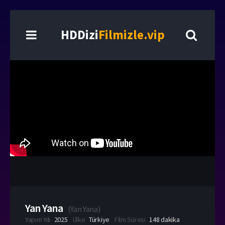
HDDizi
Filmizle.vip
Yan Yana
(
Yan Yana
)
Yapım Yılı
2025
Ülke
Türkiye
Film Süresi
148 dakika