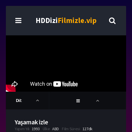
HDDizi
Filmizle.vip
Dil:
Yaşamak izle
Yapım Yılı
1993
Ülke
ABD
Film Süresi
127dk