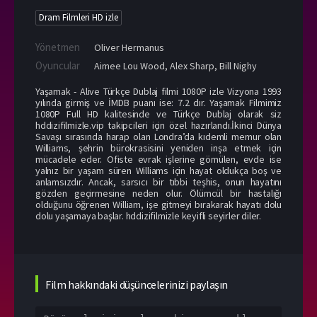
Dram Filmleri HD izle
Yönetmen
Oliver Hermanus
Oyuncular
Aimee Lou Wood
,
Alex Sharp
,
Bill Nighy
Yaşamak - Alive Türkçe Dublaj filmi 1080P izle Vizyona 1993
yılında girmiş ve İMDB puanı ise: 7.2 dır. Yaşamak Filmimiz
1080P Full HD kalitesinde ve Türkçe Dublaj olarak siz
hddizifilmizle.vip takipcileri için özel hazırlandı.İkinci Dünya
Savaşı sırasında harap olan Londra’da kıdemli memur olan
Williams, şehrin bürokrasisini yeniden inşa etmek için
mücadele eder. Ofiste evrak işlerine gömülen, evde ise
yalnız bir yaşam süren Williams için hayat oldukça boş ve
anlamsızdır. Ancak, sarsıcı bir tıbbi teşhis, onun hayatını
gözden geçirmesine neden olur. Ölümcül bir hastalığı
olduğunu öğrenen William, işe gitmeyi bırakarak hayatı dolu
dolu yaşamaya başlar. hddizifilmizle keyifli seyirler diler.
Film hakkındaki düşüncelerinizi paylaşın