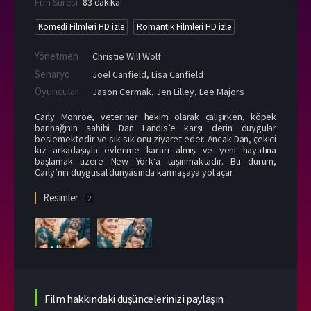
Film Süresi
83 dakika
Komedi Filmleri HD izle
Romantik Filmleri HD izle
Yönetmen
Christie Will Wolf
Senaryo
Joel Canfield, Lisa Canfield
Oyuncular
Jason Cermak
,
Jen Lilley
,
Lee Majors
Carly Monroe, veteriner hekim olarak çalışırken, köpek
barınağının sahibi Dan Landis’e karşı derin duygular
beslemektedir ve sık sık onu ziyaret eder. Ancak Dan, çekici
kız arkadaşıyla evlenme kararı almış ve yeni hayatına
başlamak üzere New York’a taşınmaktadır. Bu durum,
Carly’nin duygusal dünyasında karmaşaya yol açar.
Resimler
2
Film hakkındaki düşüncelerinizi paylaşın