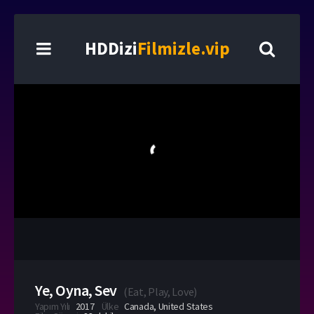
HDDizi
Filmizle.vip
Ye, Oyna, Sev
(
Eat, Play, Love
)
Yapım Yılı
2017
Ülke
Canada
,
United States