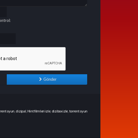
ntrol:
Gönder
rrent oyun
,
dizipal
,
Hint filmleri izle
,
dizibox izle
,
torrent oyun