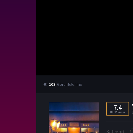
108
Görüntülenme
7.4
IMDB Puanı
Kategori