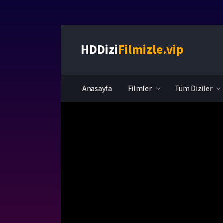
HDDizi
Filmizle.vip
Anasayfa
Filmler
Tüm Diziler