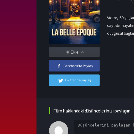
Victor, 60 yaşl
sayede hayatın
duygusal bağlar
Ekle
Facebook'ta Paylaş
Twitter'da Paylaş
Film hakkındaki düşüncelerinizi paylaşın