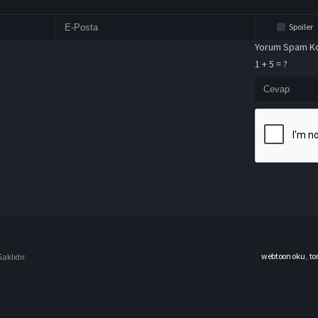
Spoiler
Yorum Spam Ko
1 + 5 = ?
webtoon oku
,
to
aklıdır.