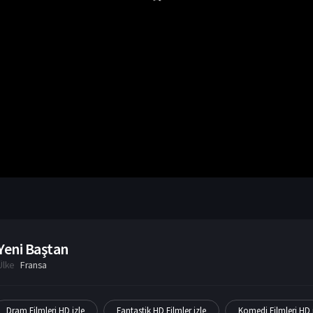
Yeni Baştan
Ülke
Fransa
Dram Filmleri HD izle
Fantastik HD Filmler izle
Komedi Filmleri HD 