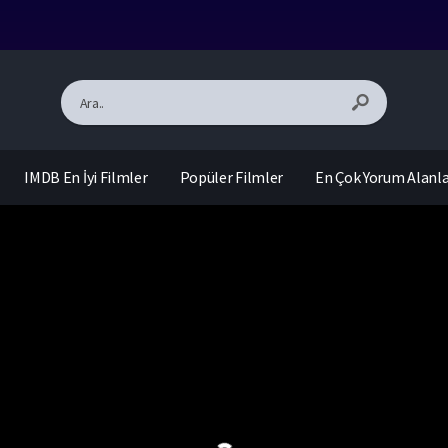
IMDB En İyi Filmler
Popüler Filmler
En Çok Yorum Alanl