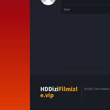
HDDizi
Filmizl
© 2026, Tüm Hakları S
e.vip