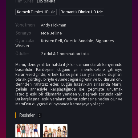
Film Süresi
105 dakika
Komedi Filmleri HD izle
Romantik Filmleri HD izle
Yönetmen
Andy Fickman
Senaryo
Moe Jelline
Oyuncular
Kristen Bell
,
Odette Annable
,
Sigourney
Weaver
Ödüller
2 ödül & 1 nomination total
Marni, deneyimli bir halkla ilişkiler uzmanı olarak kariyerinde
başarılıdır. Kardeşinin düğünü için memleketine gitmeye
karar verdiğinde, erkek kardeşinin lise yıllarındaki düşmanı
olarak gördüğü biriyle evleneceğini öğrenir ve bu durum onu
derinden rahatsız eder. Düğün hazırlıkları sırasında Marni,
gelinin annesiyle karşılaştığında ise geçmişte unutmak
istediği eski bir düşmanla yeniden yüzleşmek zorunda kalır.
Bu karşılaşma, eski yaraların tekrar açılmasına neden olur ve
Marni’nin duygusal dünyasında karmaşaya yol açar.
Resimler
2