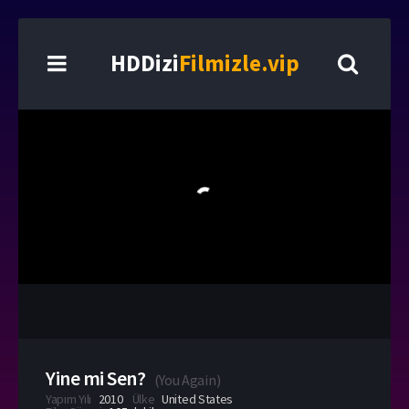
HDDizi
Filmizle.vip
Yine mi Sen?
(
You Again
)
Yapım Yılı
2010
Ülke
United States