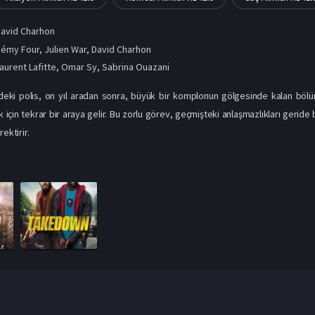
avid Charhon
émy Four, Julien War, David Charhon
aurent Lafitte
,
Omar Sy
,
Sabrina Ouazani
rdeki polis, on yıl aradan sonra, büyük bir komplonun gölgesinde kalan bölü
için tekrar bir araya gelir. Bu zorlu görev, geçmişteki anlaşmazlıkları geride b
ektirir.