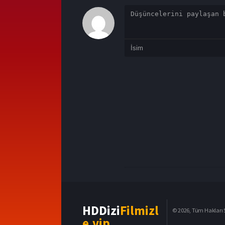
HDDizi
Filmizl
© 2026, Tüm Hakları S
e.vip