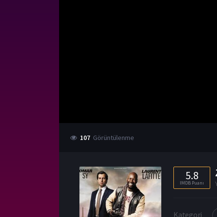
107
Görüntülenme
5.8
IMDB Puanı
Kategori