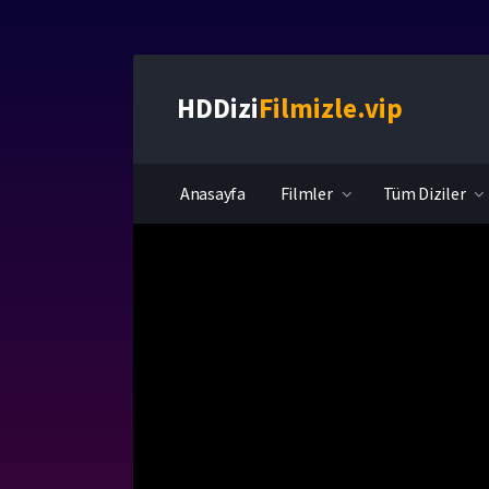
HDDizi
Filmizle.vip
Anasayfa
Filmler
Tüm Diziler