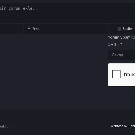
Spoiler
Yorum Spam Ko
1 + 2 = ?
webtoon oku
,
to
aklıdır.