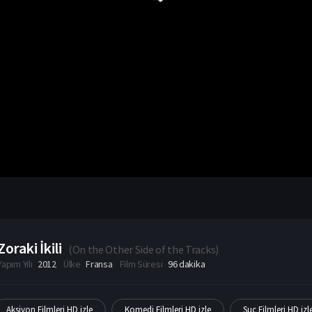
Zoraki İkili
(
On the Other Side of the Tracks
)
Yapım Yılı
2012
Ülke
Fransa
Film Süresi
96 dakika
Aksiyon Filmleri HD izle
Komedi Filmleri HD izle
Suç Filmleri HD izl