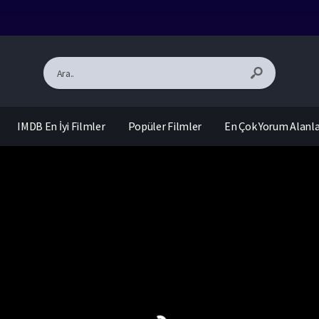
IMDB En İyi Filmler
Popüler Filmler
En Çok Yorum Alanl