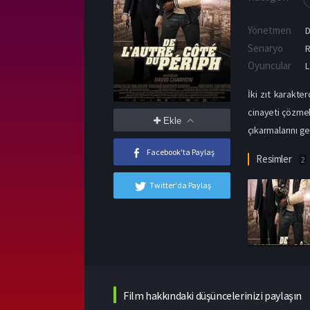
Yönetmen
D
Senaryo
R
Oyuncular
L
İki zıt karakte
cinayeti çözmek 
Ekle
çıkarmalarını ger
Facebook'ta Paylaş
Resimler
2
Twitter'da Paylaş
Film hakkındaki düşüncelerinizi paylaşın