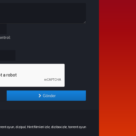
ntrol:
Gönder
rrent oyun
,
dizipal
,
Hint filmleri izle
,
dizibox izle
,
torrent oyun